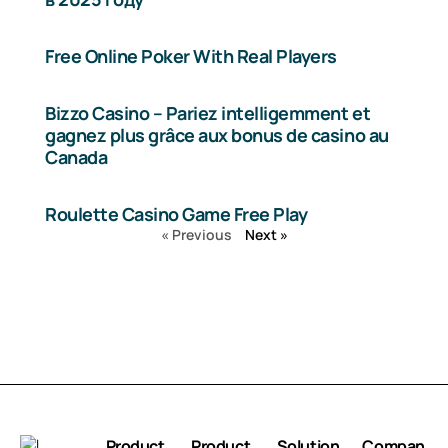
Free Online Poker With Real Players
Bizzo Casino – Pariez intelligemment et
gagnez plus grâce aux bonus de casino au
Canada
Roulette Casino Game Free Play
« Previous
Next »
Product
Product
Solution
Compan