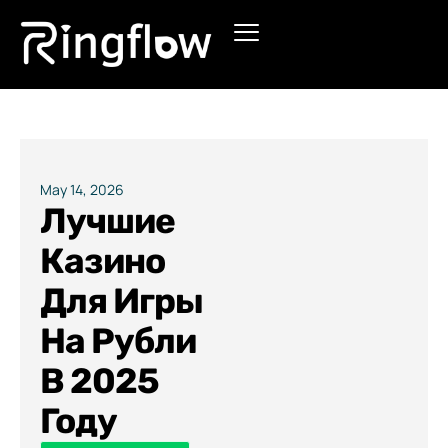
Products
Solutions
Pricing
May 14, 2026
Лучшие
Blogs
Казино
Для Игры
На Рубли
В 2025
Году