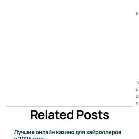
К
Т
и
д
п
Related Posts
Лучшие онлайн казино для хайроллеров
в 2025 году