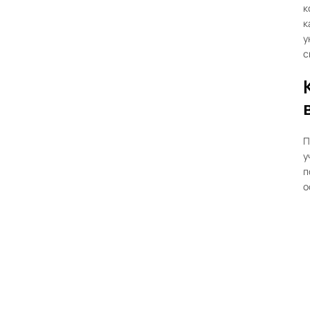
к
к
у
с
П
у
п
о