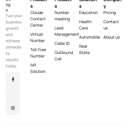
s
s
s
y
Cloude
Number
Education
Pricing
Fuel your
Contact
masking
Health
Contact
business
Center
Lead
Care
us
growth
Virtiual
Management
and
Automobile
About us
Number
witness
Caller ID
Real
immedia
Toll-Free
Outbound
State
te
Number
Call
results
IVR
today.
Solution