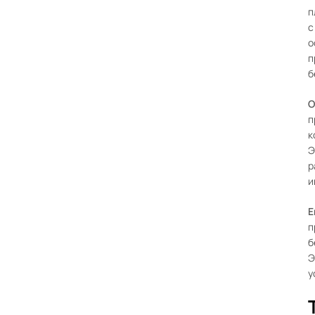
п
с
о
п
б
О
п
к
Э
р
и
Е
п
б
Э
у