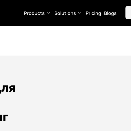
Products
Solutions
Pricing
Blogs
Для
нг