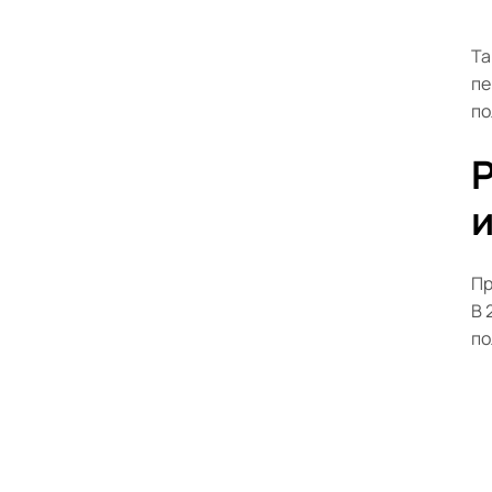
Та
пе
по
Р
и
Пр
В 
по