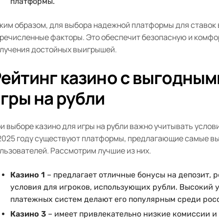
платформы.
ким образом, для выбора надежной платформы для ставок 
речисленные факторы. Это обеспечит безопасную и комфо
лучения достойных выигрышей.
ейтинг казино с выгодным
гры на рубли
и выборе казино для игры на рубли важно учитывать услови
2025 году существуют платформы, предлагающие самые вы
льзователей. Рассмотрим лучшие из них.
Казино 1
– предлагает отличные бонусы на депозит, 
условия для игроков, использующих рубли. Высокий 
платежных систем делают его популярным среди рос
Казино 3
– имеет привлекательно низкие комиссии и