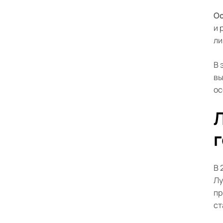
Ос
и 
ли
В 
вы
ос
Л
г
В 
Лу
пр
ст