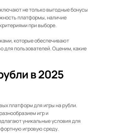
 включают не только выгодные бонусы
ежность платформы, наличие
критериями при выборе.
вками, которые обеспечивают
о для пользователей. Оценим, какие
рубли в 2025
вых платформ для игры на рубли.
разнообразием игр и
едлагают уникальные условия для
мфортную игровую среду.