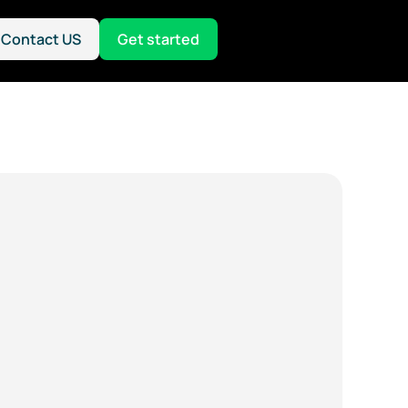
Contact US
Get started