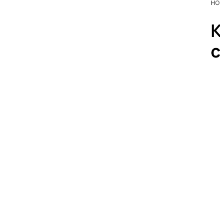
но
К
с