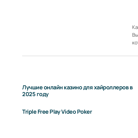
Ка
Вы
ко
Лучшие онлайн казино для хайроллеров в
2025 году
Triple Free Play Video Poker