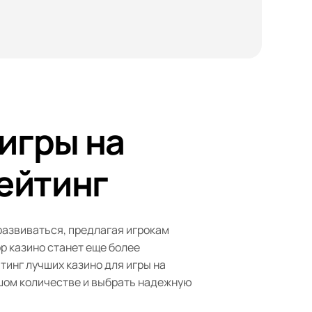
игры на
рейтинг
развиваться, предлагая игрокам
р казино станет еще более
тинг лучших казино для игры на
шом количестве и выбрать надежную