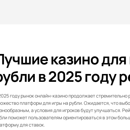
Лучшие казино для 
рубли в 2025 году 
2025 году рынок онлайн-казино продолжает стремительно 
ожество платформ для игры на рубли. Ожидается, что выбо
знообразным, а условия для игроков будут улучшаться. Рей
бли поможет пользователям ориентироваться в этом боль
атформу для ставок.