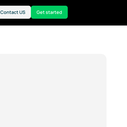
Contact US
Get started