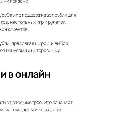
ными призами.
 JoyCasino поддерживает рубли для
ов, настольных игр и рулеток.
ой клиентов.
рубли, предлагая широкий выбор
оков бонусами и интересными
и в онлайн
атываются быстрее. Это означает,
ыигранные деньги, что делает