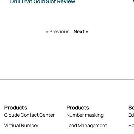
Drill That Gold Slot Review
« Previous
Next »
Products
Products
So
Cloude Contact Center
Number masking
Ed
Virtiual Number
Lead Management
He