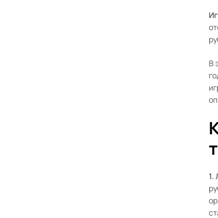
Иг
от
ру
В 
го
иг
оп
К
1.
ру
ор
ст