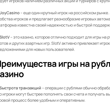
дует игроков наличием различных акций и турниров с круп
 JoyCasino
– еще один крупный игрок на российском рынке.
обства игроков и предлагает разнообразие игровых автомат
атформа известна своей надежностью и быстрой поддержк
 SlotV
– это казино, которое отлично подходит для игры на 
отов и других азартных игр. SlotV активно привлекает игр
едложениями для новых пользователей.
реимущества игры на рубл
казино
 Быстрота транзакций
– операции с рублями обычно обраб
о игроки могут быстрее пополнять свои счета и получать в
ровой процесс более удобным и оперативным.