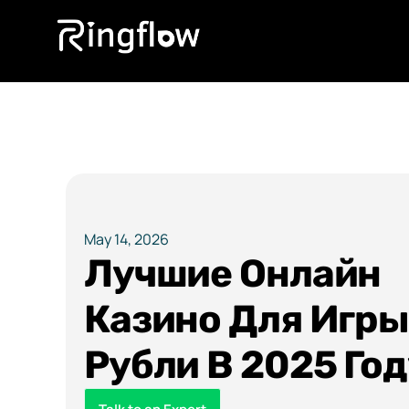
May 14, 2026
Лучшие Онлайн
Казино Для Игры
Рубли В 2025 Год