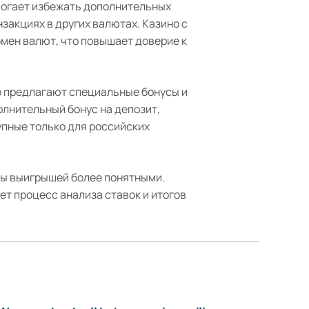
могает избежать дополнительных
закциях в других валютах. Казино с
бмен валют, что повышает доверие к
о предлагают специальные бонусы и
олнительный бонус на депозит,
пные только для российских
еты выигрышей более понятными.
ет процесс анализа ставок и итогов