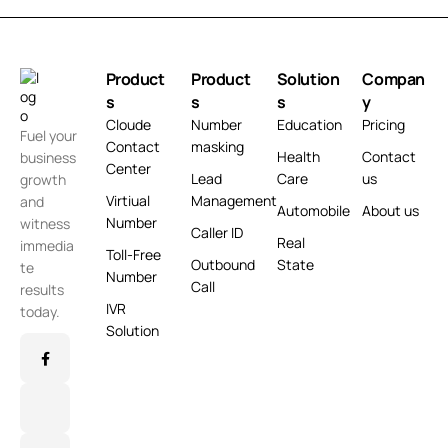
Product
Product
Solution
Compan
s
s
s
y
Cloude
Number
Education
Pricing
Fuel your
Contact
masking
Health
Contact
business
Center
Lead
Care
us
growth
Virtiual
Management
and
Automobile
About us
Number
witness
Caller ID
Real
immedia
Toll-Free
Outbound
State
te
Number
Call
results
IVR
today.
Solution