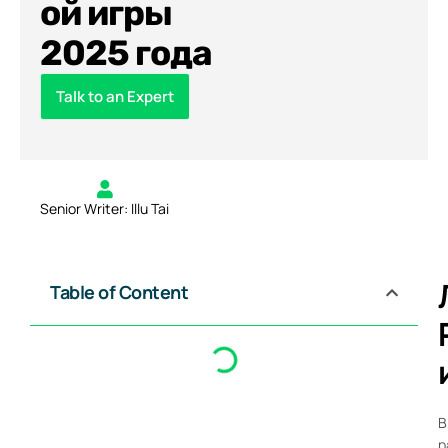
ой игры
2025 года
Talk to an Expert
Senior Writer: Illu Tai
Table of Content
В
р