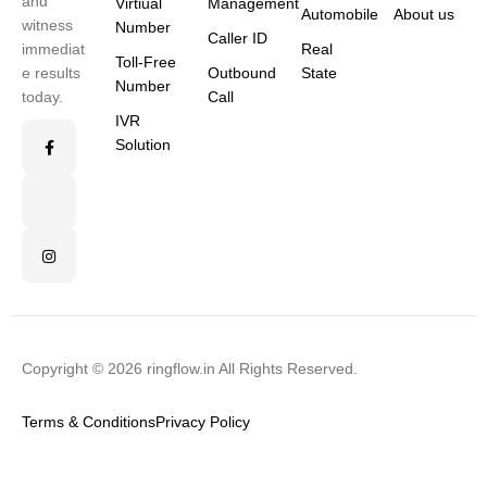
and
Virtiual
Management
Automobile
About us
witness
Number
Caller ID
immediat
Real
Toll-Free
e results
Outbound
State
Number
today.
Call
IVR
Solution
Copyright © 2026 ringflow.in All Rights Reserved.
Terms & Conditions
Privacy Policy