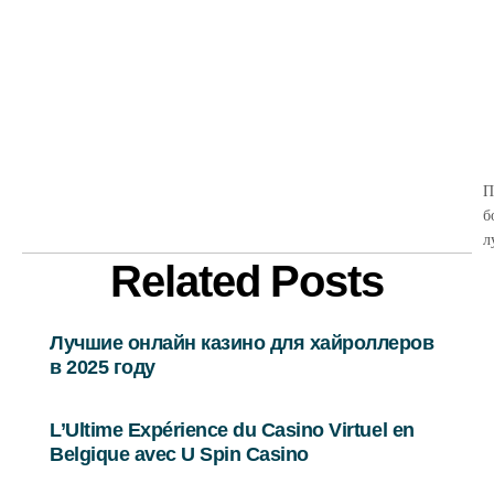
П
б
л
Related Posts
Лучшие онлайн казино для хайроллеров
в 2025 году
L’Ultime Expérience du Casino Virtuel en
Belgique avec U Spin Casino