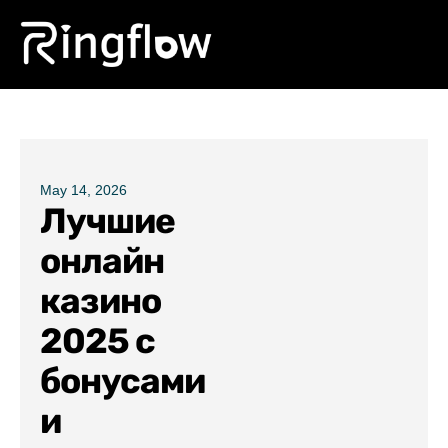
Products
Solutions
Pricing
May 14, 2026
Лучшие
Blogs
онлайн
казино
2025 с
бонусами
и