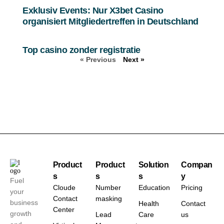
Exklusiv Events: Nur X3bet Casino
organisiert Mitgliedertreffen in Deutschland
Top casino zonder registratie
« Previous
Next »
Product
Product
Solution
Compan
s
s
s
y
Fuel
Cloude
Number
Education
Pricing
your
Contact
masking
business
Health
Contact
Center
growth
Lead
Care
us