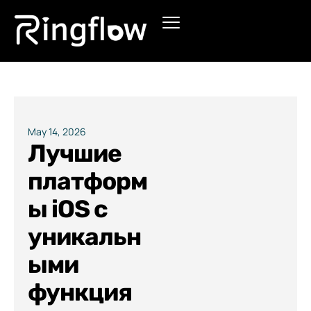
Products
Solutions
Pricing
May 14, 2026
Лучшие
Blogs
платформ
ы iOS с
уникальн
ыми
функция