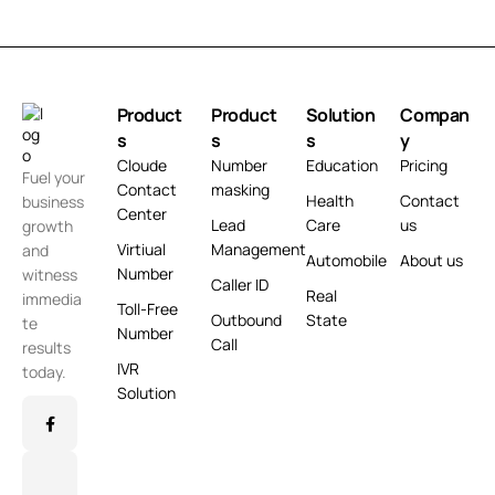
Product
Product
Solution
Compan
s
s
s
y
Cloude
Number
Education
Pricing
Fuel your
Contact
masking
Health
Contact
business
Center
Lead
Care
us
growth
Virtiual
Management
and
Automobile
About us
Number
witness
Caller ID
Real
immedia
Toll-Free
Outbound
State
te
Number
Call
results
IVR
today.
Solution