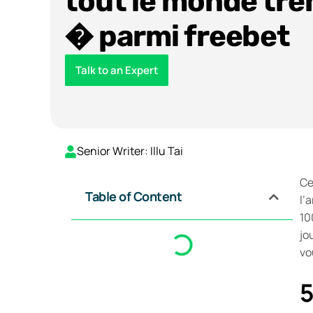
tout le monde tre
� parmi freebet
Talk to an Expert
Senior Writer: Illu Tai
Ce
Table of Content
l’
10
jo
vo
5