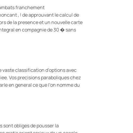
 combats franchement
oncant , ! de approuvant le calcul de
lors de la presence et un nouvelle carte
 integral en compagnie de 30 � sans
 vaste classification d’options avec
ciee. Vos precisions paraboliques chez
parle en general ce que l’on nomme du
s sont obliges de pousser la
e gratis orient serieux de un accole