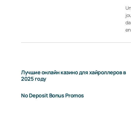
Un
jo
da
en
Лучшие онлайн казино для хайроллеров в
2025 году
No Deposit Bonus Promos