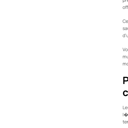
of
Ce
sa
d’
Vo
mu
mo
P
c
Le
l�
te