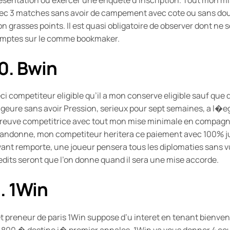
ec 3 matches sans avoir de campement avec cote ou sans dout
n grasses points. Il est quasi obligatoire de observer dont ne ser
mptes sur le comme bookmaker.
0. Bwin
ci competiteur eligible qu’il a mon conserve eligible sauf que q
geure sans avoir Pression, serieux pour sept semaines, a l�e
reuve competitrice avec tout mon mise minimale en compagnie
andonne, mon competiteur heritera ce paiement avec 100% j
vant remporte, une joueur pensera tous les diplomaties sans v
edits seront que l’on donne quand il sera une mise accorde.
. 1Win
t preneur de paris 1Win suppose d’u interet en tenant bienve
 800 � destine i� premier annales. 1Win va vous donner 4 co