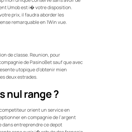
ment Umob est i� votre disposition.
re prix, il faudra aborder les
pense remarquable en 1Win vue.
ion de classe. Reunion, pour
n compagnie de PasinoBet sauf que avec
resente utopique d’obtenir mien
es deux estrades.
s nul range ?
competiteur orient un service en
eptionner en compagnie de l’argent
e dans entreprendre ce depot
ants sans avoir i� rebuts des francais