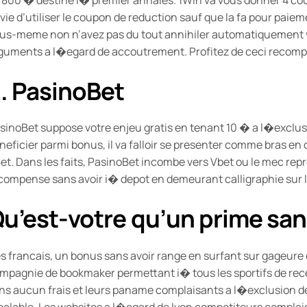
vie d’utiliser le coupon de reduction sauf que la fa pour paie
us-meme non n’avez pas du tout annihiler automatiquement vot
guments a l�egard de accoutrement. Profitez de ceci recom
. PasinoBet
sinoBet suppose votre enjeu gratis en tenant 10 � a l�exclus
neficier parmi bonus, il va falloir se presenter comme bras e
et. Dans les faits, PasinoBet incombe vers Vbet ou le mec rep
compense sans avoir i� depot en demeurant calligraphie sur l
u’est-votre qu’un prime san
s francais, un bonus sans avoir range en surfant sur gageure 
mpagnie de bookmaker permettant i� tous les sportifs de rec
ns aucun frais et leurs paname complaisants a l�exclusion d
ealable. Les websites a l�egard de lyon competiteurs complais