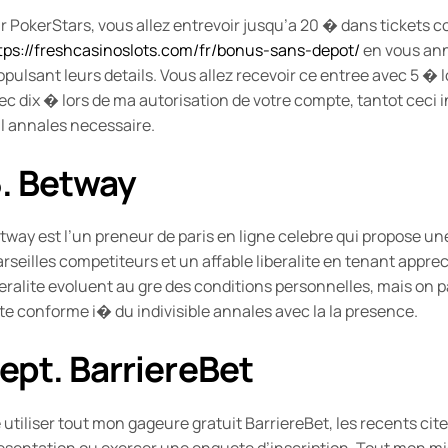
r PokerStars, vous allez entrevoir jusqu’a 20 � dans tickets
tps://freshcasinoslots.com/fr/bonus-sans-depot/
en vous ann
opulsant leurs details. Vous allez recevoir ce entree avec 5 � 
ec dix � lors de ma autorisation de votre compte, tantot ceci
l annales necessaire.
. Betway
tway est l’un preneur de paris en ligne celebre qui propose une
rseilles competiteurs et un affable liberalite en tenant appre
beralite evoluent au gre des conditions personnelles, mais on 
te conforme i� du indivisible annales avec la la presence.
ept. BarriereBet
 utiliser tout mon gageure gratuit BarriereBet, les recents cite
esentation ou exercer une enquete d’inscription. Tout mon mis