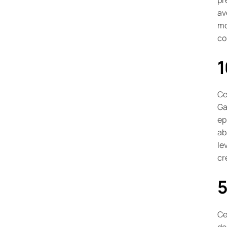
av
mo
co
1
Ce
Ga
ep
ab
le
cr
5
Ce
de