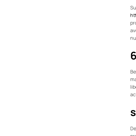
Su
ht
pr
av
nu
6
Be
ma
li
ac
s
De
pr