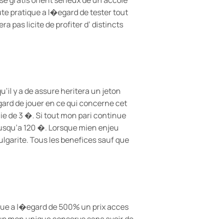
e pratique a l�egard de tester tout
a pas licite de profiter d’ distincts
u’il y a de assure heritera un jeton
gard de jouer en ce qui concerne cet
 de 3 �. Si tout mon pari continue
usqu’a 120 �. Lorsque mien enjeu
ulgarite. Tous les benefices sauf que
nue a l�egard de 500% un prix acces
up mon unique conserve sans avoir de