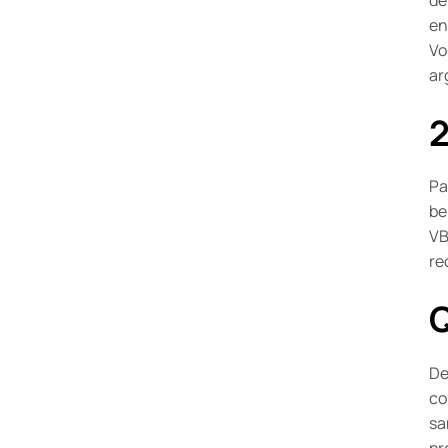
en
Vo
ar
2
Pa
be
VB
re
Q
De
co
sa
pr