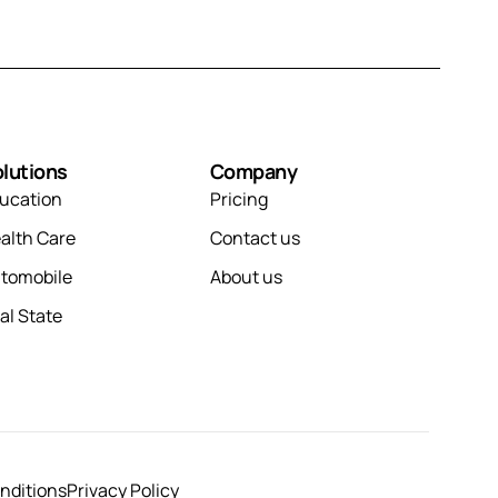
lutions
Company
ucation
Pricing
alth Care
Contact us
tomobile
About us
al State
nditions
Privacy Policy