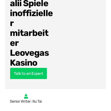
alii Spiele
inoffizielle
r
mitarbeit
er
Leovegas
Kasino
Talk to an Expert
Senior Writer: Illu Tai