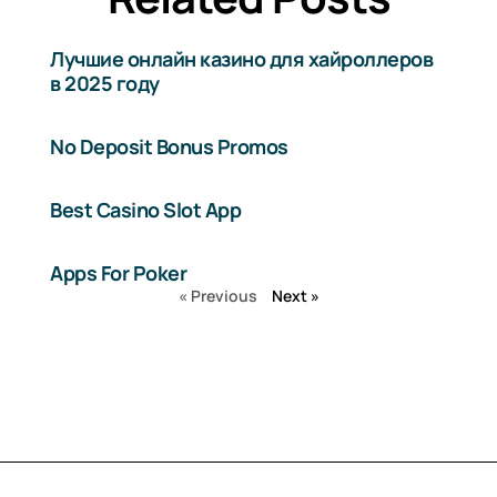
Лучшие онлайн казино для хайроллеров
в 2025 году
No Deposit Bonus Promos
Best Casino Slot App
Apps For Poker
« Previous
Next »