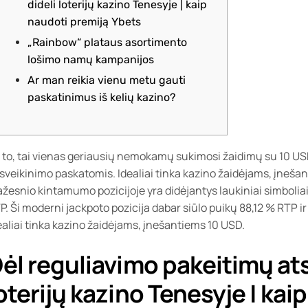
dideli loterijų kazino Tenesyje | kaip
naudoti premiją Ybets
„Rainbow“ plataus asortimento
lošimo namų kampanijos
Ar man reikia vienu metu gauti
paskatinimus iš kelių kazino?
 to, tai vienas geriausių nemokamų sukimosi žaidimų su 10 USD
sveikinimo paskatomis. Idealiai tinka kazino žaidėjams, įneša
žesnio kintamumo pozicijoje yra didėjantys laukiniai simboliai,
P.
Ši moderni jackpoto pozicija dabar siūlo puikų 88,12 % RTP 
ealiai tinka kazino žaidėjams, įnešantiems 10 USD.
ėl reguliavimo pakeitimų ats
oterijų kazino Tenesyje | kai