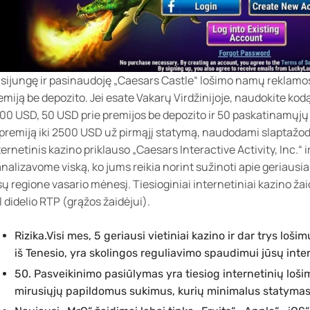
isijungę ir pasinaudoję „Caesars Castle“ lošimo namų reklam
emiją be depozito. Jei esate Vakarų Virdžinijoje, naudokite kod
00 USD, 50 USD prie premijos be depozito ir 50 paskatinamųjų 
premiją iki 2500 USD už pirmąjį statymą, naudodami slaptažod
ternetinis kazino priklauso „Caesars Interactive Activity, Inc.“ 
analizavome viską, ko jums reikia norint sužinoti apie geriausia
sų regione vasario mėnesį. Tiesioginiai internetiniai kazino ža
l didelio RTP (grąžos žaidėjui).
Rizika.Visi mes, 5 geriausi vietiniai kazino ir dar trys loš
iš Tenesio, yra skolingos reguliavimo spaudimui jūsų int
50. Pasveikinimo pasiūlymas yra tiesiog internetinių loši
mirusiųjų papildomus sukimus, kurių minimalus statymas