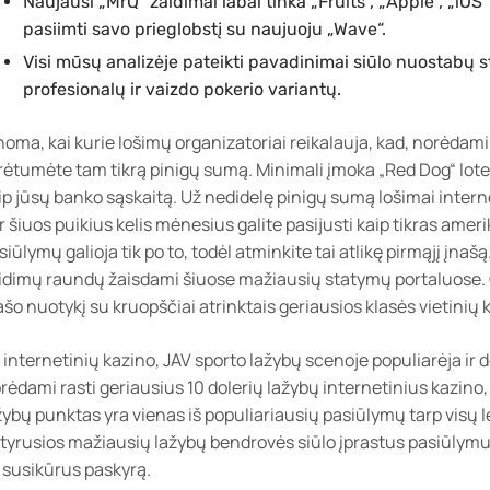
Naujausi „MrQ“ žaidimai labai tinka „Fruits“, „Apple“, „iOS“
pasiimti savo prieglobstį su naujuoju „Wave“.
Visi mūsų analizėje pateikti pavadinimai siūlo nuostabų 
profesionalų ir vaizdo pokerio variantų.
noma, kai kurie lošimų organizatoriai reikalauja, kad, norėdami 
rėtumėte tam tikrą pinigų sumą. Minimali įmoka „Red Dog“ lote
ip jūsų banko sąskaitą. Už nedidelę pinigų sumą lošimai interne
r šiuos puikius kelis mėnesius galite pasijusti kaip tikras amer
siūlymų galioja tik po to, todėl atminkite tai atlikę pirmąjį įn
idimų raundų žaisdami šiuose mažiausių statymų portaluose.
ašo nuotykį su kruopščiai atrinktais geriausios klasės vietinių 
 internetinių kazino, JAV sporto lažybų scenoje populiarėja ir 
rėdami rasti geriausius 10 dolerių lažybų internetinius kazino,
žybų punktas yra vienas iš populiariausių pasiūlymų tarp visų l
tyrusios mažiausių lažybų bendrovės siūlo įprastus pasiūlymus,
k susikūrus paskyrą.