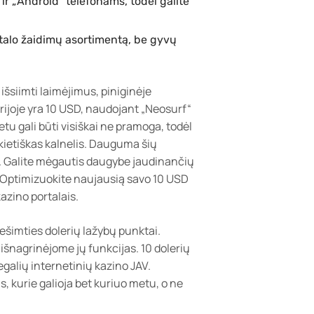
 ir „Android“ telefonams, todėl galite
stalo žaidimų asortimentą, be gyvų
išsiimti laimėjimus, piniginėje
rijoje yra 10 USD, naudojant „Neosurf“
tu gali būti visiškai ne pramoga, todėl
ikietiškas kalnelis. Dauguma šių
ašą. Galite mėgautis daugybe jaudinančių
 Optimizuokite naujausią savo 10 USD
kazino portalais.
dešimties dolerių lažybų punktai.
 išnagrinėjome jų funkcijas. 10 dolerių
egalių internetinių kazino JAV.
 kurie galioja bet kuriuo metu, o ne