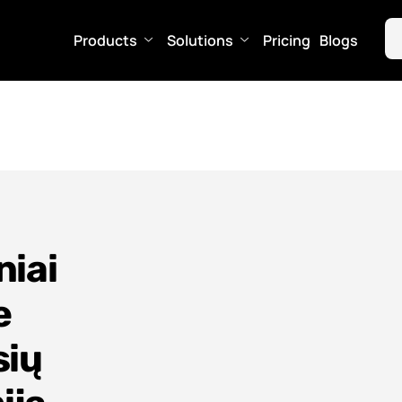
Products
Solutions
Pricing
Blogs
niai
e
sių