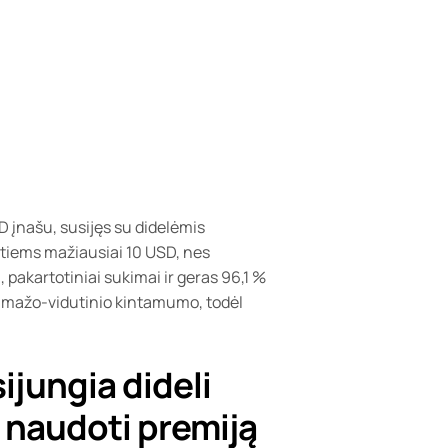
 įnašu, susijęs su didelėmis
ntiems mažiausiai 10 USD, nes
 pakartotiniai sukimai ir geras 96,1 %
ir mažo-vidutinio kintamumo, todėl
ijungia dideli
p naudoti premiją