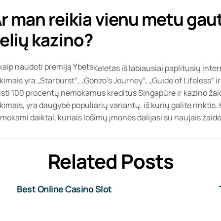
r man reikia vienu metu gaut
elių kazino?
Keletas iš labiausiai paplitusių in
kimais yra „Starburst“, „Gonzo's Journey“, „Guide of Lifeless“ i
isti 100 procentų nemokamus kreditus Singapūre ir kazino ž
kimais, yra daugybė populiarių variantų, iš kurių galite rinktis.
mokami daiktai, kuriais lošimų įmonės dalijasi su naujais žaidė
Related Posts
Best Online Casino Slot