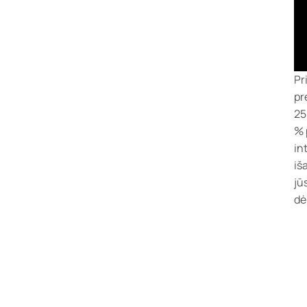
Pr
pr
25
% 
in
iš
jū
dė