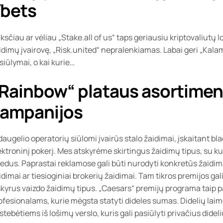
bets
ksčiau ar vėliau „Stake.all of us“ taps geriausiu kriptovaliutų lo
idimų įvairovę, „Risk.united“ nepralenkiamas. Labai geri „Kal
siūlymai, o kai kurie…
Rainbow“ plataus asortime
ampanijos
 daugelio operatorių siūlomi įvairūs stalo žaidimai, įskaitant bla
ektroninį pokerį. Mes atskyrėme skirtingus žaidimų tipus, su kuri
iedus. Paprastai reklamose gali būti nurodyti konkretūs žaidima
idimai ar tiesioginiai brokerių žaidimai. Tam tikros premijos ga
skyrus vaizdo žaidimų tipus. „Caesars“ premijų programa taip p
ofesionalams, kurie mėgsta statyti dideles sumas. Didelių laim
stebėtiems iš lošimų verslo, kuris gali pasiūlyti privačius dide