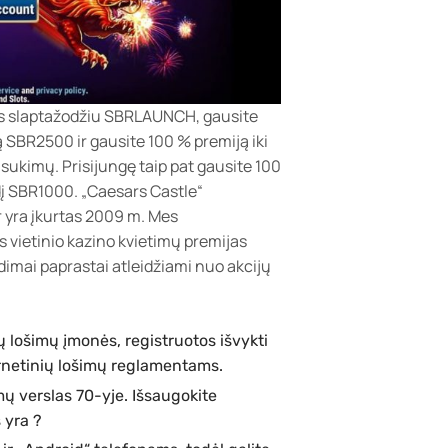
os slaptažodžiu SBRLAUNCH, gausite
ą SBR2500 ir gausite 100 % premiją iki
sukimų. Prisijungę taip pat gausite 100
į SBR1000. „Caesars Castle“
ir yra įkurtas 2009 m. Mes
s vietinio kazino kvietimų premijas
idimai paprastai atleidžiami nuo akcijų
imų lošimų įmonės, registruotos išvykti
ernetinių lošimų reglamentams.
mų verslas 70-yje. Išsaugokite
 yra ?