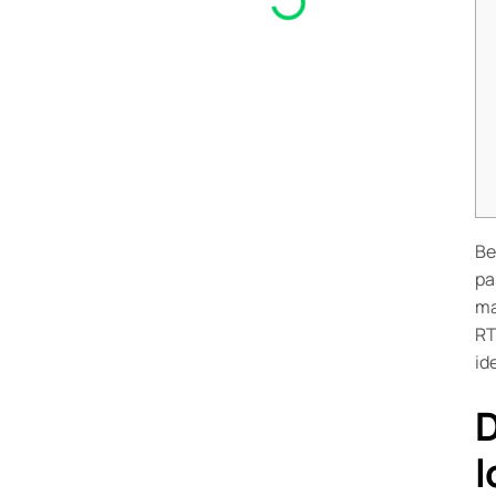
Be
pa
ma
RT
id
D
l