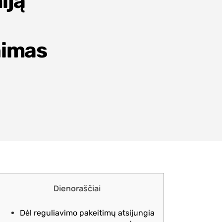
iją
nimas
Dienoraščiai
Dėl reguliavimo pakeitimų atsijungia