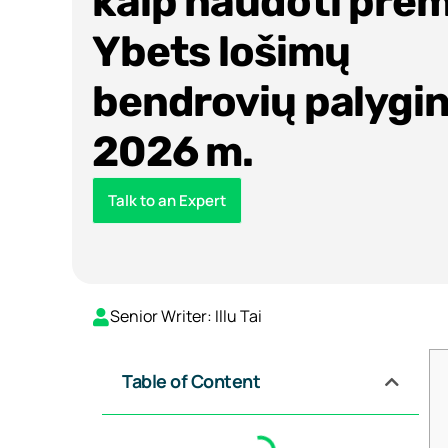
kaip naudoti prem
Ybets lošimų
bendrovių palygi
2026 m.
Talk to an Expert
Senior Writer: Illu Tai
Table of Content