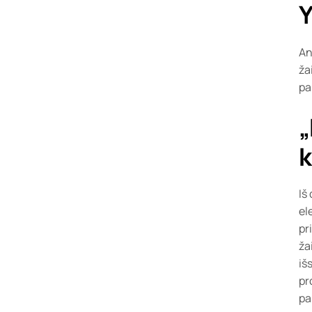
Y
An
ža
pa
„
k
Iš
el
pr
ža
iš
pr
pa