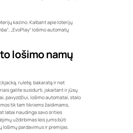
terijų kazino. Kalbant apie loterijų
amba“, „EvoPlay“ lošimo automatų
nto lošimo namų
ckjacką, ruletę, bakaratą ir net
ais galite susidurti, įskaitant ir jūsų
i, pavyzdžiui, lošimo automatai, stalo
limos tik tam tikriems žaidimams,
at labai naudinga savo srities
ėjimų uždirbimas leis jums būti
lių lošimų pardavimus ir premijas.