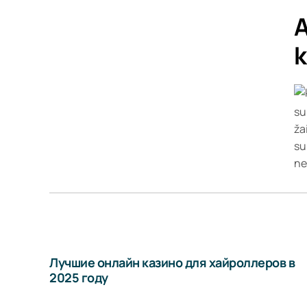
A
k
su
ža
su
ne
Лучшие онлайн казино для хайроллеров в
2025 году