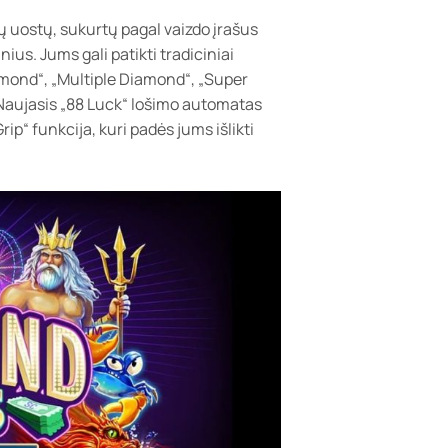
ių uostų, sukurtų pagal vaizdo įrašus
nius. Jums gali patikti tradiciniai
iamond“, „Multiple Diamond“, „Super
 Naujasis „88 Luck“ lošimo automatas
ip“ funkcija, kuri padės jums išlikti