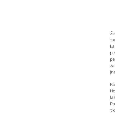
Ži
tu
ka
pe
pa
ža
įn
Be
No
la
Pa
ti