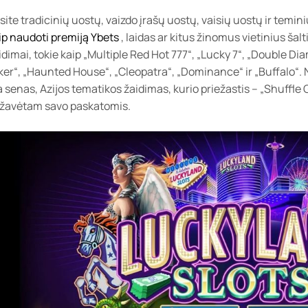
site tradicinių uostų, vaizdo įrašų uostų, vaisių uostų ir temin
ip naudoti premiją Ybets
, laidas ar kitus žinomus vietinius šalti
idimai, tokie kaip „Multiple Red Hot 777“, „Lucky 7“, „Double D
ker“, „Haunted House“, „Cleopatra“, „Dominance“ ir „Buffalo“.
a senas, Azijos tematikos žaidimas, kurio priežastis – „Shuffle Gr
žavėtam savo paskatomis.