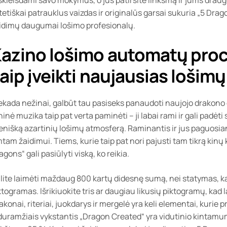
tetiškai patrauklus vaizdas ir originalūs garsai sukuria „5 Dra
idimų daugumai lošimo profesionalų.
azino lošimo automatų proce
aip įveikti naujausias lošim
ekada nežinai, galbūt tau pasiseks panaudoti naujojo drakono g
ninė muzika taip pat verta paminėti – ji labai rami ir gali padėti
enišką azartinių lošimų atmosferą. Raminantis ir jus paguosian
mtam žaidimui. Tiems, kurie taip pat nori pajusti tam tikrą kinų
agons“ gali pasiūlyti viską, ko reikia.
lite laimėti maždaug 800 kartų didesnę sumą, nei statymas, k
ktogramas. Išrikiuokite tris ar daugiau likusių piktogramų, ka
akonai, riteriai, juokdarys ir mergelė yra keli elementai, kurie 
duramžiais vykstantis „Dragon Created“ yra vidutinio kintamum