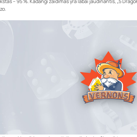
kštas – 95 %. Kadangi žaidimas yra labai jaudinantis, „5 Drag
izo.