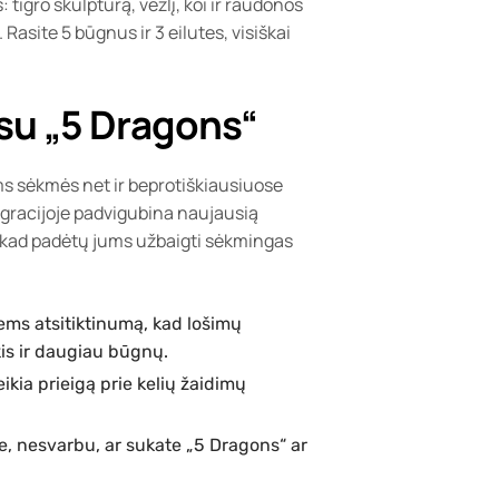
tigro skulptūrą, vėžlį, koi ir raudonos
Rasite 5 būgnus ir 3 eilutes, visiškai
 su „5 Dragons“
ums sėkmės net ir beprotiškiausiuose
egracijoje padvigubina naujausią
ją, kad padėtų jums užbaigti sėkmingas
ems atsitiktinumą, kad lošimų
kis ir daugiau būgnų.
ikia prieigą prie kelių žaidimų
ėte, nesvarbu, ar sukate „5 Dragons“ ar