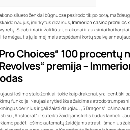
akono silueto ženklai būgnuose pasirodo tik po porą, maždaug po
skaido naujus, įmirkytus dizainus,
Immerion casino premijos 
vynetų. Sidabriniai ir žali liūtai, drakonai ir auksiniai koi karp
lite mėgautis jų laimėjimais atspėdami kortų spalvą ar naujaus
Pro Choices“ 100 procentų
Revolves“ premija – Immerio
kodas
ujausi lošimo stalo ženklai, tokie kaip drakonai, yra identiški
kimų funkcija. Naujasis rytietiškas žaidimas atrodo trumpesnis
kmingus derinius ir gali žaisti daugiau. „5 Dragons“ lošimo aut
isti su „Aristocrat“ ir suteikti žaidėjams kelis būdus laimėti. 
ekiame padėti lošimo automatų žaidėjams atrasti išmanius žaidi
skleisdami savo mokymus, o jūs patirsite linksmą ir jums draug