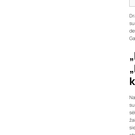
Dr
su
de
Ga
„
„
Na
su
sė
ža
si
at