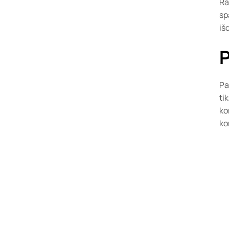
Ra
sp
iš
P
Pa
ti
ko
ko