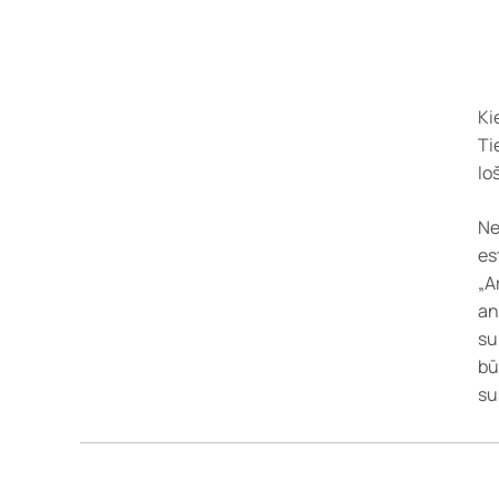
Ki
Ti
lo
Ne
es
„A
an
su
bū
su