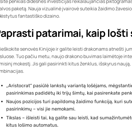
site penkias didesnes investicijas reikalaujančias piktogramas: 
alvos paketą. Nauja vizualinė įvairovė suteikia žaidimo žavesio. 
dėstytus fantastiško dizaino.
aprasti patarimai, kaip lošti
ieškokite senovės Kinijoje ir galite leisti drakonams atnešti j
ksluose. Tuo pačiu metu, naujo drakono buvimas laimėtoje int
misinį mokestį. Jis gali pasirinkti kitus ženklus, išskyrus nau
mbinacijas.
„Aristocrat“ pasiūlė lankstų variantą lošėjams, mėgstanti
pasirinkimas padidėtų iki trijų šimtų, kai pasirenkate pen
Naujos pozicijos turi papildomą žaidimo funkciją, kuri sute
pasirinkimų – visi jie nemokami.
Tikslas – išleisti tai, ką galite sau leisti, kad sumažintum
kitus lošimo automatus.