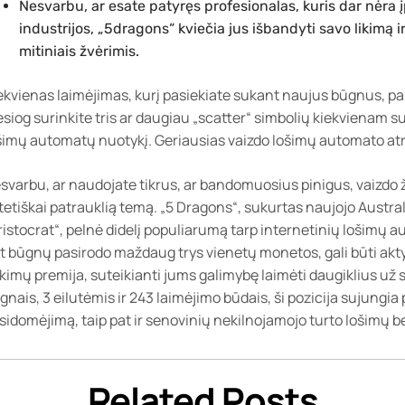
Nesvarbu, ar esate patyręs profesionalas, kuris dar nėra į
industrijos, „5dragons“ kviečia jus išbandyti savo likimą ir
mitiniais žvėrimis.
ekvienas laimėjimas, kurį pasiekiate sukant naujus būgnus, papi
esiog surinkite tris ar daugiau „scatter“ simbolių kiekvienam suk
šimų automatų nuotykį. Geriausias vaizdo lošimų automato atra
svarbu, ar naudojate tikrus, ar bandomuosius pinigus, vaizdo ž
tetiškai patrauklią temą. „5 Dragons“, sukurtas naujojo Austra
ristocrat“, pelnė didelį populiarumą tarp internetinių lošimų 
t būgnų pasirodo maždaug trys vienetų monetos, gali būti a
kimų premija, suteikianti jums galimybę laimėti daugiklius už
gnais, 3 eilutėmis ir 243 laimėjimo būdais, ši pozicija sujungia 
sidomėjimą, taip pat ir senovinių nekilnojamojo turto lošimų 
Related Posts