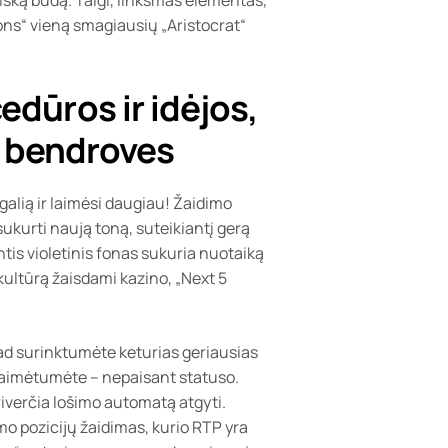
gons“ vieną smagiausių „Aristocrat“
dūros ir idėjos,
ų bendroves
alią ir laimėsi daugiau! Žaidimo
 sukurti naują toną, suteikiantį gerą
tis violetinis fonas sukuria nuotaiką
 kultūrą žaisdami kazino, „Next 5
ad surinktumėte keturias geriausias
d laimėtumėte – nepaisant statuso.
priverčia lošimo automatą atgyti.
o pozicijų žaidimas, kurio RTP yra