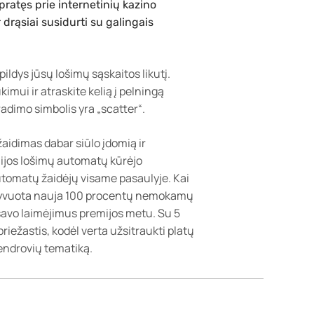
pratęs prie internetinių kazino
 drąsiai susidurti su galingais
ldys jūsų lošimų sąskaitos likutį.
imui ir atraskite kelią į pelningą
dimo simbolis yra „scatter“.
aidimas dabar siūlo įdomią ir
lijos lošimų automatų kūrėjo
automatų žaidėjų visame pasaulyje. Kai
ktyvuota nauja 100 procentų nemokamų
 savo laimėjimus premijos metu. Su 5
priežastis, kodėl verta užsitraukti platų
bendrovių tematiką.