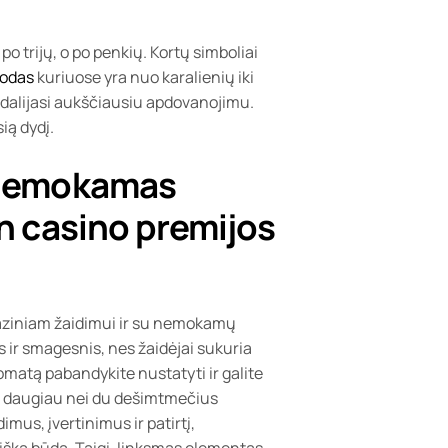
 trijų, o po penkių. Kortų simboliai
kodas
kuriuose yra nuo karalienių iki
iai dalijasi aukščiausiu apdovanojimu.
ią dydį.
 nemokamas
n casino premijos
 baziniam žaidimui ir su nemokamų
 ir smagesnis, nes žaidėjai sukuria
omatą pabandykite nustatyti ir galite
Jau daugiau nei du dešimtmečius
mus, įvertinimus ir patirtį,
išką būdą. Taigi, linksmas elementas,