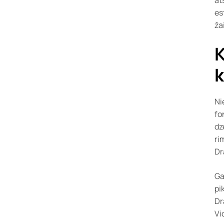
es
ža
K
k
Ni
fo
dz
ri
Dr
Ga
pi
Dr
Vi