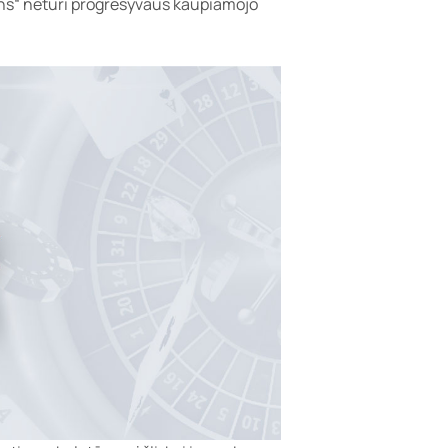
ons“ neturi progresyvaus kaupiamojo