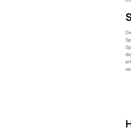
S
Di
Sp
Sp
di
er
se
H