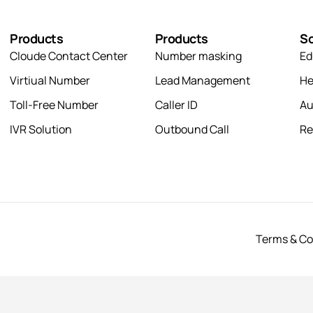
Products
Products
So
Cloude Contact Center
Number masking
Ed
Virtiual Number
Lead Management
He
Toll-Free Number
Caller ID
Au
IVR Solution
Outbound Call
Re
Terms & Co