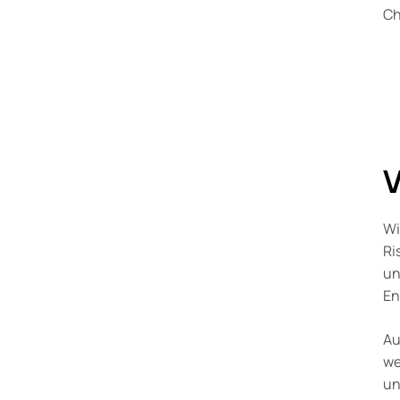
Ch
V
Wi
Ri
un
En
Au
we
un