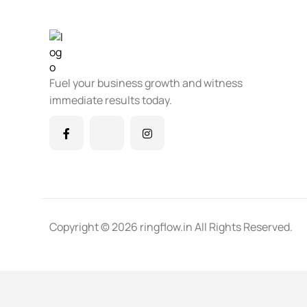
Fuel your business growth and witness
immediate results today.
Copyright © 2026 ringflow.in All Rights Reserved.