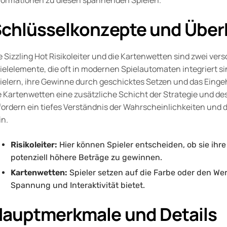
chlüsselkonzepte und Über
e Sizzling Hot Risikoleiter und die Kartenwetten sind zwei v
ielelemente, die oft in modernen Spielautomaten integriert sin
ielern, ihre Gewinne durch geschicktes Setzen und das Einge
e Kartenwetten eine zusätzliche Schicht der Strategie und d
fordern ein tiefes Verständnis der Wahrscheinlichkeiten und 
in.
Risikoleiter:
Hier können Spieler entscheiden, ob sie ihr
potenziell höhere Beträge zu gewinnen.
Kartenwetten:
Spieler setzen auf die Farbe oder den Wer
Spannung und Interaktivität bietet.
auptmerkmale und Details