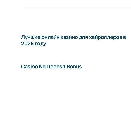
Лучшие онлайн казино для хайроллеров в
2025 году
Casino No Deposit Bonus