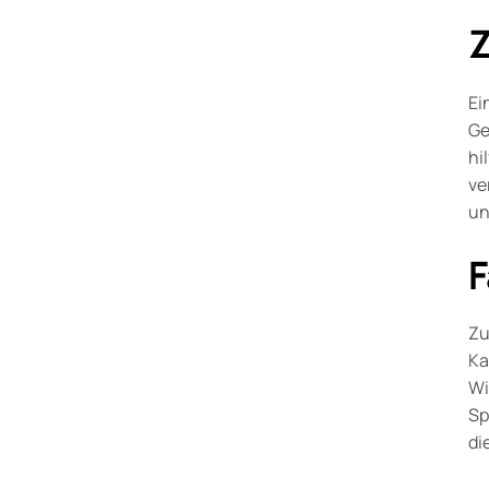
Z
Ei
Ge
hi
ve
un
F
Zu
Ka
Wi
Sp
di