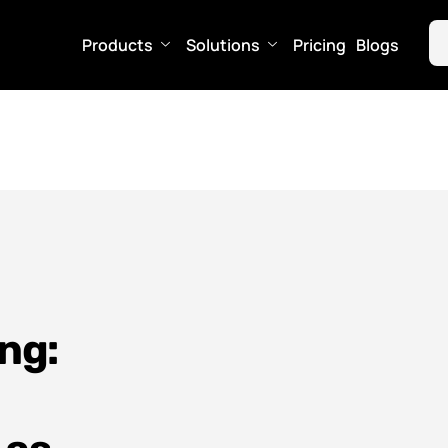
Products
Solutions
Pricing
Blogs
ng: