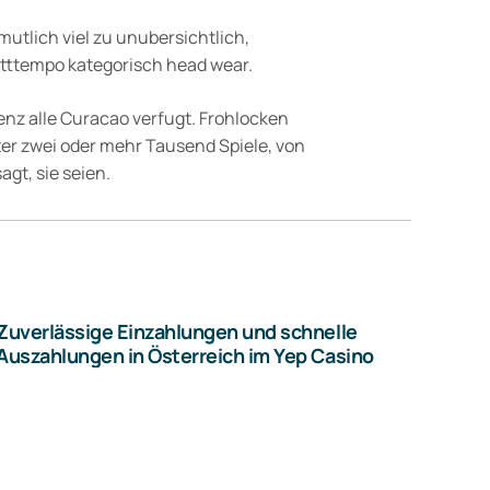
mutlich viel zu unubersichtlich,
itttempo kategorisch head wear.
zenz alle Curacao verfugt. Frohlocken
ter zwei oder mehr Tausend Spiele, von
gt, sie seien.
Zuverlässige Einzahlungen und schnelle
Auszahlungen in Österreich im Yep Casino