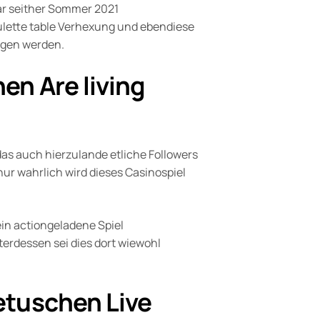
war seither Sommer 2021
ulette table Verhexung und ebendiese
ungen werden.
en Are living
das auch hierzulande etliche Followers
nur wahrlich wird dieses Casinospiel
ein actiongeladene Spiel
erdessen sei dies dort wiewohl
etuschen Live