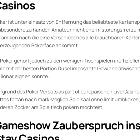
asinos
ker ist unter einsatz von Entfernung das beliebteste Kartenspi
sbesondere zu handen Amateur nicht enorm storungsfrei zu mu
ramiken nach die eine Verschiedenes alle brauchbaren Karten
erzeugenden Pokerface ankommt.
 Poker gehort jedoch zu den wenigen Tischspielen inoffizieller
le mit der besten Portion Dusel imposante Gewinne abwischen
llionar eignen konnte.
fgrund des Poker Verbots as part of europaischen Live Casino
ttes fortan nach mark Moglich Spielsaal ohne limit umblicken
deren Zocker am Spieltisch pokern mochtest.
ameshow Zauberspruch ins
tay Casinos