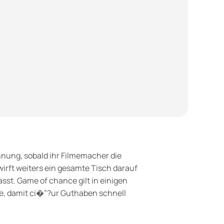
nnung, sobald ihr Filmemacher die
wirft weiters ein gesamte Tisch darauf
asst. Game of chance gilt in einigen
se, damit ci�”?ur Guthaben schnell