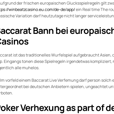
Aufgrund der frischen europaischen Glucksspielregeln gilt z
tps://winbeatzcasino.eu.com/de-de/app/
ein Real time The ro
assische Variation darf heutzutage nicht langer serviceleist
accarat Bann bei europaisch
asinos
ccarat ist das traditionelles Wurfelspiel aufgebraucht Asien, 
p. Eingangs tonen diese Spielregeln irgendetwas kompliziert, 
gentlich alle muhelos.
 Im vorfeld einem Baccarat Live Verfemung darf person solch 
tergeordnet bei deutschen Anbietern spielen, ungeachtet unt
rboten.
oker Verhexung as part of d