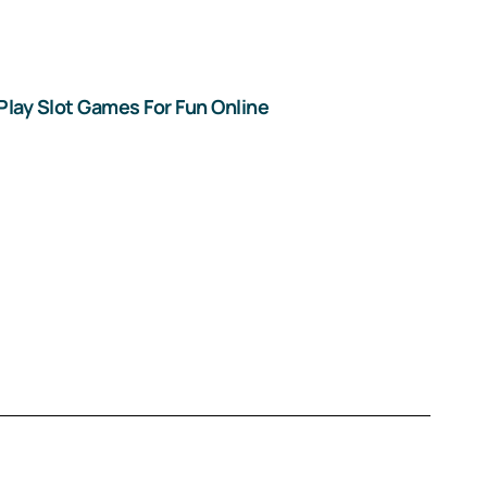
Play Slot Games For Fun Online