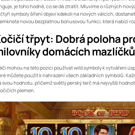
nguje, je toho hodně, co se dá ztratit. Mluvíme o různých nov
 čtyři symboly šíření objeví kdekoli na nových válcích, dostane
emknete novou bezplatnou bonusovou funkci, která nabízí ro
očičí třpyt: Dobrá poloha pr
ilovníky domácích mazlíčk
áči mohou na této pozici používat wild symboly k vytváření úsp
eré můžete použít k nahrazení všech základních symbolů. Kaž
 svou hodnotu, přičemž světlý perský terč má nejvyšší hodno
kočičích plemen.