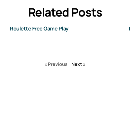
Related Posts
Roulette Free Game Play
« Previous
Next »