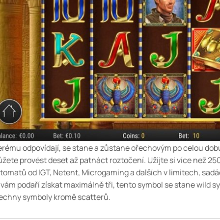
erému odpovídají, se stane a zůstane ořechovým po celou dobu
žete provést deset až patnáct roztočení. Užijte si více než 25
tomatů od IGT, Netent, Microgaming a dalších v limitech, sadá
 vám podaří získat maximálně tři, tento symbol se stane wild sy
echny symboly kromě scatterů.