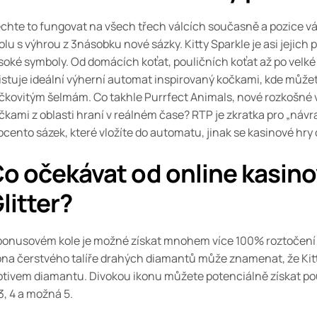
chte to fungovat na všech třech válcích současně a pozice 
olu s výhrou z 3násobku nové sázky. Kitty Sparkle je asi jejich
soké symboly. Od domácích koťat, pouličních koťat až po velké
istuje ideální výherní automat inspirovaný kočkami, kde můž
čkovitým šelmám. Co takhle Purrfect Animals, nové rozkošné 
čkami z oblasti hraní v reálném čase? RTP je zkratka pro „náv
ocento sázek, které vložíte do automatu, jinak se kasinové hry 
o očekávat od online kasino
litter?
bonusovém kole je možné získat mnohem více 100% roztočení z
ona čerstvého talíře drahých diamantů může znamenat, že Kitty 
tivem diamantu. Divokou ikonu můžete potenciálně získat pouz
 3, 4 a možná 5.