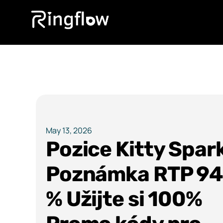
May 13, 2026
Pozice Kitty Spar
Poznámka RTP 94
% Užijte si 100%