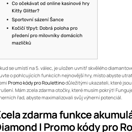
Co očekávat od online kasinové hry
Kitty Glitter?
Sportovní sázení Šance
Kočičí třpyt: Dobrá poloha pro
předení pro milovníky domácích
mazlíčků
kud se umístí na 5. válec, je uložen uvnitř skvělého diamanto
uvte o pohlcujících funkcích nejnovější hry, místo abyste utrat
emi
Promo kódy pro Roulettino
důležitými ukazateli, které jso
rušení. Mám zcela zdarma otočky, které musím pokrýt!
Funguje
herních řad, abyste maximalizovali svůj výherní potenciál.
cela zdarma funkce akumulá
iamond | Promo kódy pro Ro