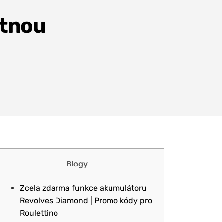
atnou
Blogy
Zcela zdarma funkce akumulátoru
Revolves Diamond | Promo kódy pro
Roulettino