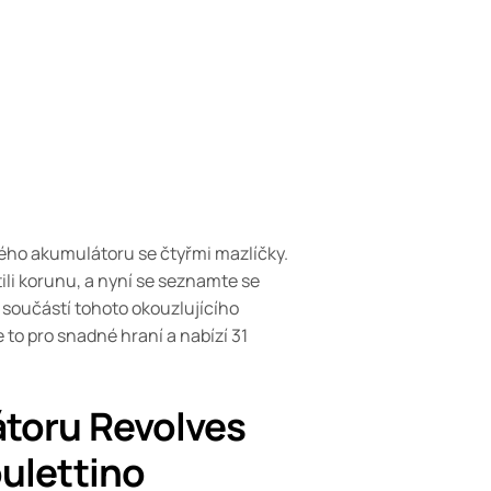
vého akumulátoru se čtyřmi mazlíčky.
ili korunu, a nyní se seznamte se
u součástí tohoto okouzlujícího
 to pro snadné hraní a nabízí 31
toru Revolves
ulettino