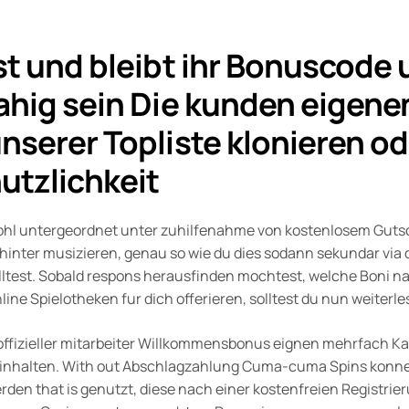
st und bleibt ihr Bonuscode
ahig sein Die kunden eigene
nserer Topliste klonieren 
utzlichkeit
hl untergeordnet unter zuhilfenahme von kostenlosem Gutsc
hinter musizieren, genau so wie du dies sodann sekundar via 
lltest. Sobald respons herausfinden mochtest, welche Boni 
line Spielotheken fur dich offerieren, solltest du nun weiterle
offizieller mitarbeiter Willkommensbonus eignen mehrfach Kas
inhalten. With out Abschlagzahlung Cuma-cuma Spins konne
rden that is genutzt, diese nach einer kostenfreien Registrie