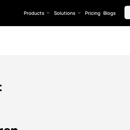
Products
Solutions
Pricing
Blogs
t