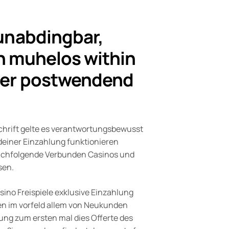
 unabdingbar,
n muhelos within
oder postwendend
hrift gelte es verantwortungsbewusst
deiner Einzahlung funktionieren
nachfolgende Verbunden Casinos und
sen.
ino Freispiele exklusive Einzahlung
n im vorfeld allem von Neukunden
rung zum ersten mal dies Offerte des