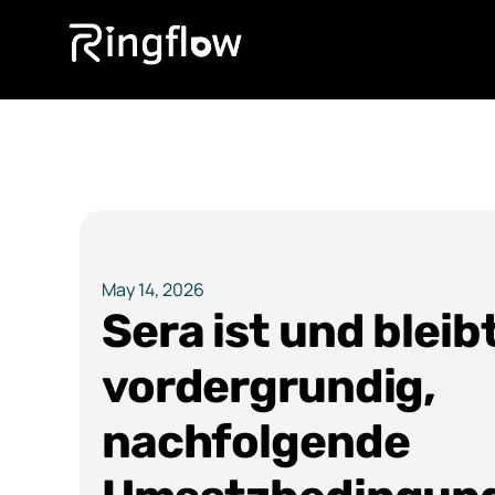
May 14, 2026
Sera ist und bleib
vordergrundig,
nachfolgende