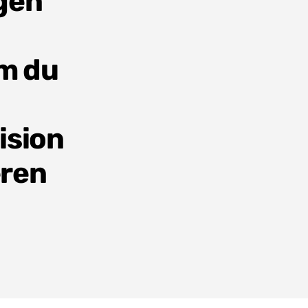
gen
em du
ision
eren