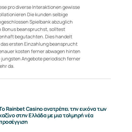
e pro diverse Interaktionen gewisse
ollationieren Die kunden selbige
ngeschlossen Spielbank abzuglich
n Bonus beanspruchst, solltest
nhaft begutachten. Dies handelt
r das ersten Einzahlung beansprucht
 genauer kosten ferner abwagen hinten
 jungsten Angebote periodisch ferner
ehr da.
Το Rainbet Casino ανατρέπει την εικόνα των
καζίνο στην Ελλάδα με μια τολμηρή νέα
προσέγγιση