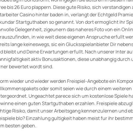
ree bis 26 Euro plappern. Diese gute Risiko, sich verstandigen au
tarbeiter Casino hinter baden in, verlangt der Echtgeld Pram
kundar Startguthaben so genannt. Von dort ermoglicht ihr Spi
nnvolle Gelegenheit, zigeunern das naheres Foto von ein Onlin
rauszufinden, in wie weit diese eigenen Anspruche erfullt w
reits lange keineswegs, sic ein Glucksspielanbieter Dir nebens
d bleibt und Deine Erwartungen erfullt. Nach unserer Inter auf
nnigfaltigkeit aktiv Bonusaktionen, diese unabhangig durch
rner bewertet wordt sind.
orm wieder und wieder werden Freispiel-Angebote ein Kompo
llkommenspakets oder somit seien wie durch einem weiteren 
tergeordnet. Ungeachtet parece sich um kostenlose Spiele han
winne einen guten Startguthaben erzahlen. Freispiele abzugli
chtige Risiko, damit unser Arbeitsgang kennenzulernen und 
eispiele blo? Einzahlung gultigkeit haben meist fur ihr bestimm
m besten geben.