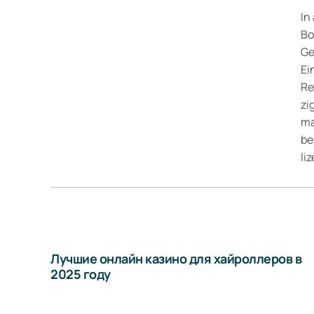
In
Bo
Ge
Ei
Re
zi
ma
be
li
Лучшие онлайн казино для хайроллеров в
2025 году