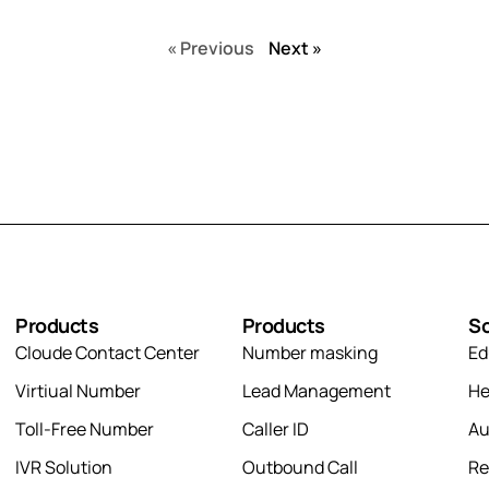
« Previous
Next »
Products
Products
So
Cloude Contact Center
Number masking
Ed
Virtiual Number
Lead Management
He
Toll-Free Number
Caller ID
Au
IVR Solution
Outbound Call
Re