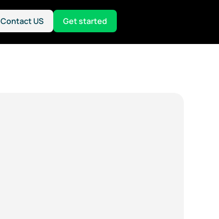
Contact US
Get started