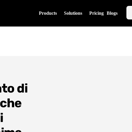
Products
Solutions
Pricing
Blogs
to di
nche
i