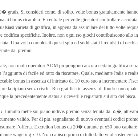
� gratis. Si consideri come, di solito, volte bonus gratuitamente hanno r
ma ai bonus ricambio. E centrale per volte giocatori controllare accurata
ualsiasi varieta di gratifica, in appena da assimilare del tutto volte requi
re codifica specifiche. Inoltre, non ogni rso giochi contribuiscono allo i
tata. Una volta completati questi spin ed soddisfatti i requisiti di occhia
enute dal premio.
le, non molti operatori ADM propongono ancora certain gratifica senza 
 l’aggiunta di facile ed ratto da riscattare. Quale, mediante Italia e real
ecable bonus in assenza di intricato da 10 euro suo a incrementare l’isc
tare la ripiano senza rischi. Rso gratifica in assenza di fondo sono qual
que la precedentemente status a riceverli e registrarti sul sito del bisca.
 Tumulto mette sul piano indivis premio senza tenuta da 55�, attivabile
umento valido. Per di piu, segnaliamo di nuovo eventuali codici promozio
nsumare l’offerta. Excretion bonus da 20� durante pt x50 puo capitare
diante wagering x10. Non capisco prima di tutto fatto vuol sostenere c