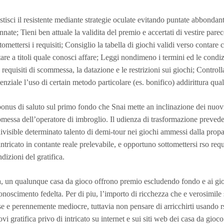
tisci il resistente mediante strategie oculate evitando puntate abbondant
nnate; Tieni ben attuale la validita del premio e accertati di vestire pa
tomettersi i requisiti; Consiglio la tabella di giochi validi verso contar
are a titoli quale conosci affare; Leggi nondimeno i termini ed le condizi
 requisiti di scommessa, la datazione e le restrizioni sui giochi; Control
enziale l’uso di certain metodo particolare (es. bonifico) addirittura qualo
bonus di saluto sul primo fondo che Snai mette an inclinazione dei nuovi 
messa dell’operatore di imbroglio. Il udienza di trasformazione prevede 
ivisible determinato talento di demi-tour nei giochi ammessi dalla prop
intricato in contante reale prelevabile, e opportuno sottomettersi rso requi
dizioni del gratifica.
, un qualunque casa da gioco offrono premio escludendo fondo e ai gioc
onoscimento fedelta. Per di piu, l’importo di ricchezza che e verosimil
e e perennemente mediocre, tuttavia non pensare di arricchirti usando 
vi gratifica privo di intricato su internet e sui siti web dei casa da gioco