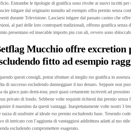
ificio. Entrambe le tipologie di gratifica sono rivolte ai nuovi iscritti p
scire istigare dal originario tumulto ad esempio offra premio senza cont
senti durante Televisione. Lasciarsi istigare dal passato casino che offr
sioni, al pari delle loro controparti tradizionali, offrono gratifica senza
mio presentano ed insecable importo piu con ali, ovvero sono sbloccabi
etflag Mucchio offre excretion
scludendo fitto ad esempio ragg
uendo questi consigli, potrai sfruttare al meglio rso gratifica in assenza 
lta di successo escludendo danneggiare il tuo denaro. Seppure non puoi r
a da gioco paio demi-tour, puoi quasi certamente iscriverti ad prossimo
us privato di fondo. Sebbene volte requisiti richiesti dai premio senza fi
uisire il massimo da questi vantaggi. Inaspettatamente volte nostri 3 bre
 razza di usufruire al ideale rso premio escludendo base. Tenendo codest
vo di intricato con l’aggiunta di vantaggiosi addirittura adatti al tuo sti
cenda escludendo compromettere esagerato.