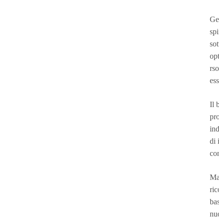
Ges
spi
sot
opt
rso
ess
Il 
pro
ind
di 
con
Ma
ric
bas
nuo