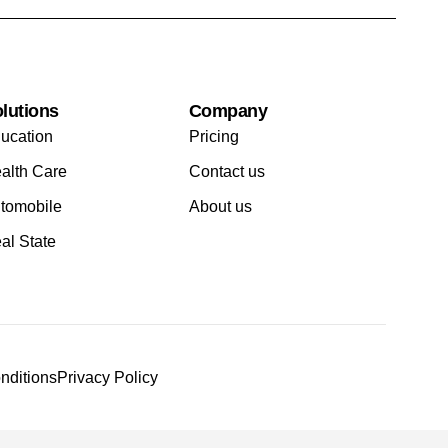
lutions
Company
ucation
Pricing
alth Care
Contact us
tomobile
About us
al State
nditions
Privacy Policy