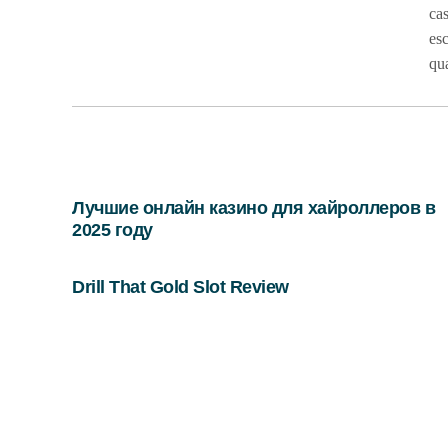
cas
esc
qua
Лучшие онлайн казино для хайроллеров в
2025 году
Drill That Gold Slot Review