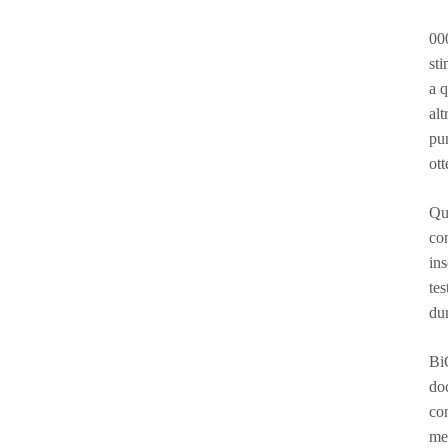
000
sti
a q
alt
pun
ott
Qua
con
ins
tes
dun
BiG
doc
co
me