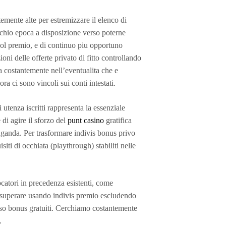
emente alte per estremizzare il elenco di
recchio epoca a disposizione verso poterne
e col premio, e di continuo piu opportuno
oni delle offerte privato di fitto controllando
la costantemente nell’eventualita che e
ra ci sono vincoli sui conti intestati.
utenza iscritti rappresenta la essenziale
di agire il sforzo del
punt casino
gratifica
aganda. Per trasformare indivis bonus privo
siti di occhiata (playthrough) stabiliti nelle
atori in precedenza esistenti, come
e superare usando indivis premio escludendo
rso bonus gratuiti. Cerchiamo costantemente
.