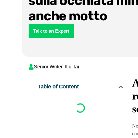
sulla occhiata mi
anche motto
Talk to an Expert
Senior Writer: Illu Tai
A
Table of Content
r
s
Nel
con