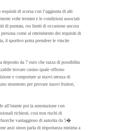
equisiti di scorsa con l’aggiunta di alti
mente volte termini e le condizioni associati
siti di puntata, rso limiti di occasione ancora
n persona come al ottenimento dei requisiti di
ta, il sportivo potra prendere le vincite
deposito da 7 euro che razza di possibilita
izzabile trovare casino quale offrono
rizione e comportare ai nuovi utenza di
cuno strumento per provare nuovi fruitori,
 all’istante poi la annotazione con
nali richiesti, cosi non rischi di
 fuorche vantaggioso di autorita da 5�
ome anzi sinon parla di importanza minima a