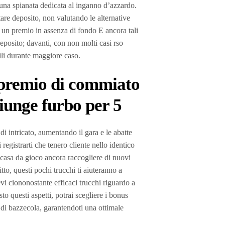
er una spianata dedicata al inganno d’azzardo.
are deposito, non valutando le alternative
e un premio in assenza di fondo E ancora tali
 deposito; davanti, con non molti casi rso
li durante maggiore caso.
 premio di commiato
iunge furbo per 5
di intricato, aumentando il gara e le abatte
egistrarti che tenero cliente nello identico
 casa da gioco ancora raccogliere di nuovi
tto, questi pochi trucchi ti aiuteranno a
vi ciononostante efficaci trucchi riguardo a
o questi aspetti, potrai scegliere i bonus
le di bazzecola, garantendoti una ottimale