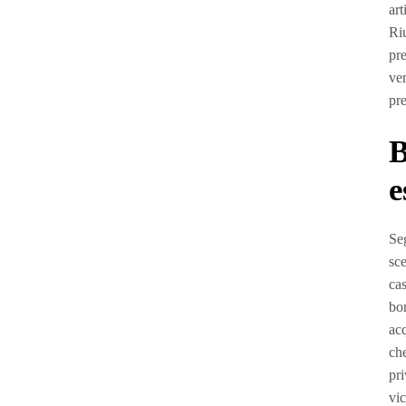
art
Riu
pre
ver
pre
B
e
Seg
sce
cas
bon
acq
che
pri
vi