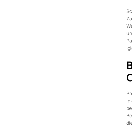
Sc
Za
We
un
Pa
igk
B
C
Pr
in
be
Be
di