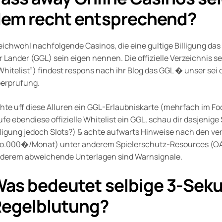
em recht entsprechend?
eichwohl nachfolgende Casinos, die eine gultige Billigung 
r Lander (GGL) sein eigen nennen. Die offizielle Verzeichnis se
Whitelist”) findest respons nach ihr Blog das GGL � unser sei 
erprufung.
hte uff diese Alluren ein GGL-Erlaubniskarte (mehrfach im Foo
ufe ebendiese offizielle Whitelist ein GGL, schau dir dasjenig
lligung jedoch Slots?) & achte aufwarts Hinweise nach den ve
o.000�/Monat) unter anderem Spielerschutz-Resources (OAS
derem abweichende Unterlagen sind Warnsignale.
as bedeutet selbige 3-Sek
egelblutung?