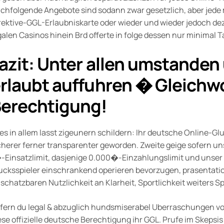
chfolgende Angebote sind sodann zwar gesetzlich, aber jede 
rektive-GGL-Erlaubniskarte oder wieder und wieder jedoch deze
galen Casinos hinein Brd offerte in folge dessen nur minimal T
azit: Unter allen umstande
rlaubt auffuhren � Gleichwo
erechtigung!
les in allem lasst zigeunern schildern: Ihr deutsche Online-Glu
cherer ferner transparenter geworden. Zweite geige sofern u
-Einsatzlimit, dasjenige 0.000�-Einzahlungslimit und unser
ucksspieler einschrankend operieren bevorzugen, prasentati
schatzbaren Nutzlichkeit an Klarheit, Sportlichkeit weiters S
fern du legal & abzuglich hundsmiserabel Uberraschungen vo
ese offizielle deutsche Berechtigung ihr GGL. Prufe im Skepsis