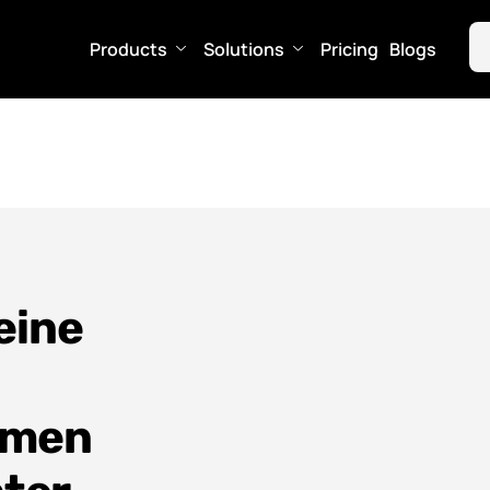
Products
Solutions
Pricing
Blogs
eine
mmen