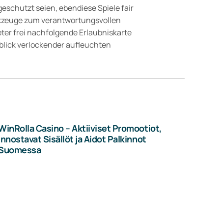
geschutzt seien, ebendiese Spiele fair
rkzeuge zum verantwortungsvollen
ter frei nachfolgende Erlaubniskarte
sblick verlockender aufleuchten
WinRolla Casino – Aktiiviset Promootiot,
Innostavat Sisällöt ja Aidot Palkinnot
Suomessa