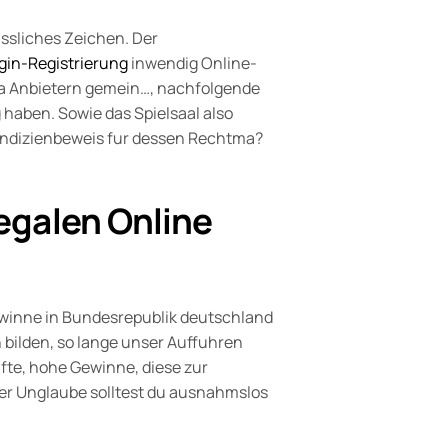
assliches Zeichen. Der
gin-Registrierung
inwendig Online-
ua Anbietern gemein…, nachfolgende
haben. Sowie das Spielsaal also
 Indizienbeweis fur dessen Rechtma?
egalen Online
gewinne in Bundesrepublik deutschland
h bilden, so lange unser Auffuhren
fte, hohe Gewinne, diese zur
iter Unglaube solltest du ausnahmslos