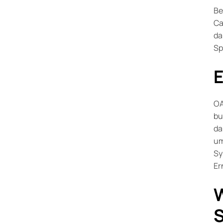
Be
Ca
da
Sp
E
OA
bu
da
um
Sy
Er
W
S