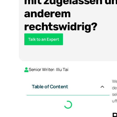
mit zugelassen u
anderem
rechtswidrig?
Talk to an Expert
Senior Writer: Illu Tai
We
Table of Content
de
se
uf
P