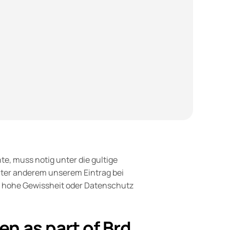
te, muss notig unter die gultige
nter anderem unserem Eintrag bei
sei hohe Gewissheit oder Datenschutz
n as part of Brd