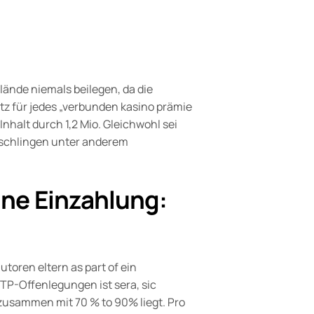
ände niemals beilegen, da die
tz für jedes „verbunden kasino prämie
Inhalt durch 1,2 Mio.
Gleichwohl sei
schlingen unter anderem
hne Einzahlung:
autoren eltern as part of ein
P-Offenlegungen ist sera, sic
usammen mit 70 % to 90% liegt. Pro