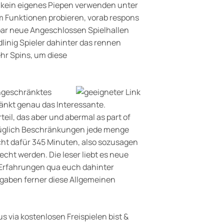
 kein eigenes Piepen verwenden unter
 Funktionen probieren, vorab respons
lbar neue Angeschlossen Spielhallen
linig Spieler dahinter das rennen
ehr Spins, um diese
ingeschränktes
änkt genau das Interessante.
eil, das aber und abermal as part of
bzüglich Beschränkungen jede menge
cht dafür 345 Minuten, also sozusagen
cht werden. Die leser liebt es neue
 Erfahrungen qua euch dahinter
ngaben ferner diese Allgemeinen
 via kostenlosen Freispielen bist &