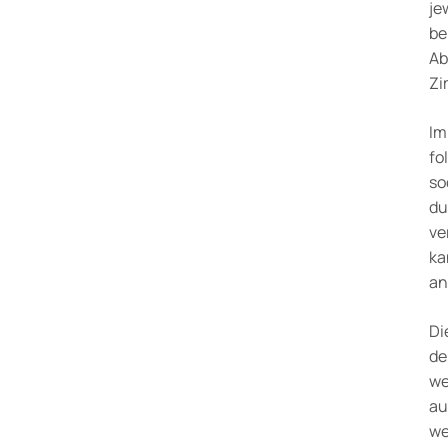
je
be
Ab
Zi
Im
fo
so
du
ve
ka
an
Di
de
we
au
we