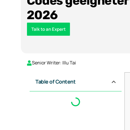
Codes geeigneter
2026
Talk to an Expert
Senior Writer: Illu Tai
Table of Content