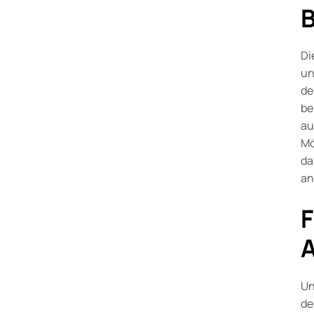
B
Di
un
de
be
au
Mö
da
an
F
Un
de