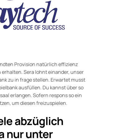
dten Provision natürlich effizienz
erhalten. Sera lohnt einander, unser
nk zu in frage stellen. Erwartet musst
ielbank ausfüllen. Du kannst über so
lsaal erlangen. Sofern respons so ein
utzen, um diesen freizuspielen.
ele abzüglich
a nur unter