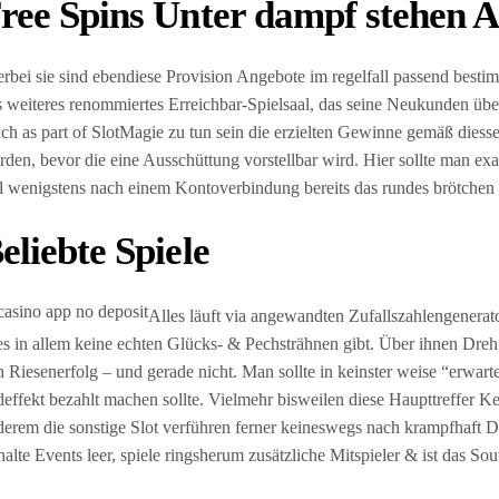
ree Spins Unter dampf stehen 
rbei sie sind ebendiese Provision Angebote im regelfall passend bestim
s weiteres renommiertes Erreichbar-Spielsaal, das seine Neukunden über
ch as part of SlotMagie zu tun sein die erzielten Gewinne gemäß dies
rden, bevor die eine Ausschüttung vorstellbar wird. Hier sollte man ex
ll wenigstens nach einem Kontoverbindung bereits das rundes brötchen 
eliebte Spiele
Alles läuft via angewandten Zufallszahlengenerato
les in allem keine echten Glücks- & Pechsträhnen gibt. Über ihnen Dr
n Riesenerfolg – und gerade nicht. Man sollte in keinster weise “erwar
effekt bezahlt machen sollte. Vielmehr bisweilen diese Haupttreffer Kes
derem die sonstige Slot verführen ferner keineswegs nach krampfhaft D
alte Events leer, spiele ringsherum zusätzliche Mitspieler & ist das So