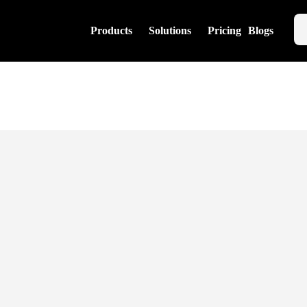
Products
Solutions
Pricing
Blogs