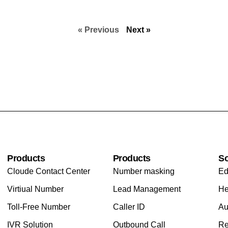
« Previous
Next »
Products
Products
So
Cloude Contact Center
Number masking
Ed
Virtiual Number
Lead Management
He
Toll-Free Number
Caller ID
Au
IVR Solution
Outbound Call
Re