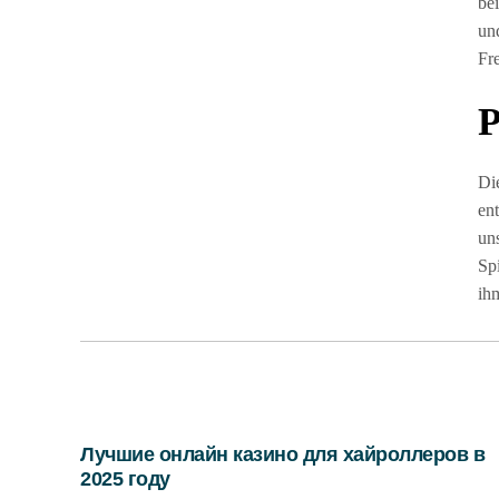
be
un
Fr
P
Die
ent
uns
Sp
ihm
Лучшие онлайн казино для хайроллеров в
2025 году