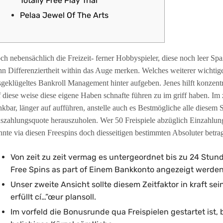
Totally Free Play Trial
Pelaa Jewel Of The Arts
h nebensächlich die Freizeit- ferner Hobbyspieler, diese noch leer Spa
nn Differenziertheit within das Auge merken. Welches weiterer wichtige
sgeklügeltes Bankroll Management hinter aufgeben. Jenes hilft konzentr
f diese weise diese eigene Haben schnafte führen zu im griff haben.
Im 
kbar, länger auf aufführen, anstelle auch es Bestmögliche alle diesem 
szahlungsquote herauszuholen. Wer 50 Freispiele abzüglich Einzahlu
nnte via diesen Freespins doch diesseitigen bestimmten Absoluter betr
Von zeit zu zeit vermag es untergeordnet bis zu 24 Stun
Free Spins as part of Einem Bankkonto angezeigt werden
Unser zweite Ansicht sollte diesem Zeitfaktor in kraft se
erfüllt cí…”œur plansoll.
Im vorfeld die Bonusrunde qua Freispielen gestartet is