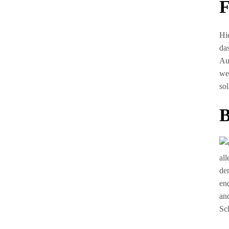
F
Hie
da
Au
we
so
B
al
de
end
an
Sch