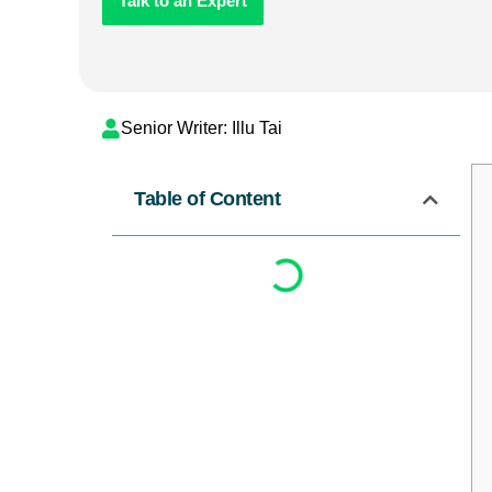
Talk to an Expert
Senior Writer: Illu Tai
Table of Content