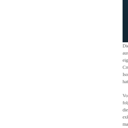
Di
au
eig
Cru
Iso
hat
Vo
fol
di
exk
ma