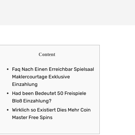
Content
Faq Nach Einen Erreichbar Spielsaal
Maklercourtage Exklusive
Einzahlung
Had been Bedeutet 50 Freispiele
Bloß Einzahlung?
Wirklich so Existiert Dies Mehr Coin
Master Free Spins