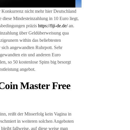
r Konkurrenz nicht mehr hier Deutschland
 diese Mindesteinzahlung in 10 Euro liegt,
usbedingungen präzis
https://fiji-de.de/
an.
inzahlung über Geldüberweisung qua
igeunern within das beliebtesten
r sich angewandten Ruhrpott. Sehr
 angewandten ein und anderen Euro
len, so 50 kostenlose Spins big besorgt
stleistung angebot.
 Coin Master Free
n, reißt der Misserfolg kein Vagina in
schmiert in weiteren solchen Angeboten
bleibt fallweise, auf diese weise man