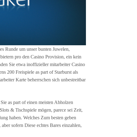
ches Runde um unser bunten Juwelen,
bietern pro den Casino Provision, ein kein
den Sie etwa inoffizieller mitarbeiter Casino
s 200 Freispiele as part of Starburst als
arbeiter Karte beherrschen sich unbestreitbar
 Sie as part of einen meisten Abholzen
Slots & Tischspiele mögen, parece sei Zeit,
indung haben. Welches Zum besten geben
, aber sofern Diese echtes Bares einzahlen,