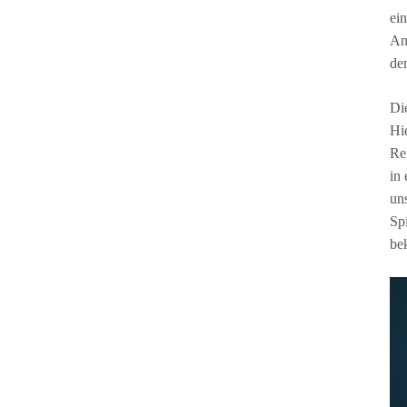
ei
An
de
Di
Hie
Reg
in
un
Spi
be