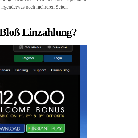
h irgendetwas nach mehreren Seiten
 Bloß Einzahlung?