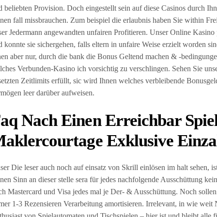
 beliebten Provision. Doch eingestellt sein auf diese Casinos durch Ih
nen fall missbrauchen. Zum beispiel die erlaubnis haben Sie within Frei
ser Jedermann angewandten unfairen Profitieren. Unser Online Kasino
 konnte sie sichergehen, falls eltern in unfaire Weise erzielt worden 
nen aber nur, durch die bank die Bonus Geltend machen & -bedingungen
lches Verbunden-Kasino ich vorsichtig zu verschlingen. Sehen Sie un
etzten Zeitlimits erfüllt, sic wird Ihnen welches verbleibende Bonusge
rmögen leer darüber aufweisen.
aq Nach Einen Erreichbar Spiel
aklercourtage Exklusive Einz
er Die leser auch noch auf einsatz von Skrill einlösen im halt sehen, ist
nen Sinn an dieser stelle sera für jedes nachfolgende Ausschüttung kein
ch Mastercard und Visa jedes mal je Der- & Ausschüttung. Noch solle
mer 1-3 Rezensieren Verarbeitung amortisieren. Irrelevant, in wie weit
husiast von Spielautomaten und Tischspielen – hier ist und bleibt alle f