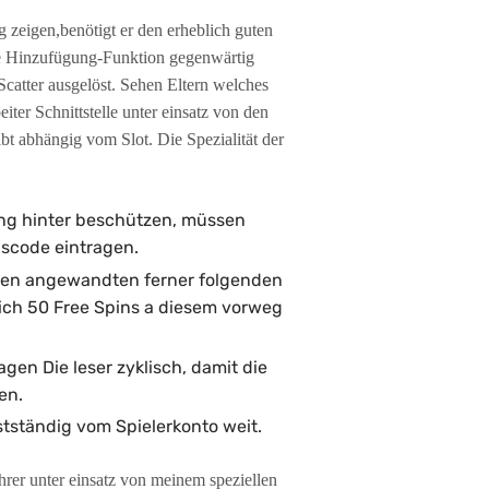
 zeigen,benötigt er den erheblich guten
ese Hinzufügung-Funktion gegenwärtig
catter ausgelöst.
Sehen Eltern welches
iter Schnittstelle unter einsatz von den
bt abhängig vom Slot. Die Spezialität der
ung hinter beschützen, müssen
scode eintragen.
igen angewandten ferner folgenden
lich 50 Free Spins a diesem vorweg
gen Die leser zyklisch, damit die
en.
stständig vom Spielerkonto weit.
hrer unter einsatz von meinem speziellen