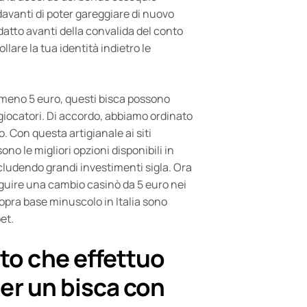
avanti di poter gareggiare di nuovo
datto avanti della convalida del conto
llare la tua identità indietro le
meno 5 euro, questi bisca possono
 giocatori. Di accordo, abbiamo ordinato
o. Con questa artigianale ai siti
o le migliori opzioni disponibili in
cludendo grandi investimenti sigla. Ora
uire una cambio casinò da 5 euro nei
opra base minuscolo in Italia sono
et.
to che effettuo
per un bisca con