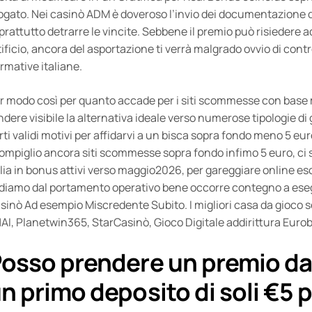
ogato. Nei casinò ADM è doveroso l’invio dei documentazione d
prattutto detrarre le vincite. Sebbene il premio può risiedere a
tificio, ancora del asportazione ti verrà malgrado ovvio di contro
rmative italiane.
r modo così per quanto accade per i siti scommesse con base 
ndere visibile la alternativa ideale verso numerose tipologie di
rti validi motivi per affidarvi a un bisca sopra fondo meno 5 eur
ompiglio ancora siti scommesse sopra fondo infimo 5 euro, ci son
alia in bonus attivi verso maggio2026, per gareggiare online es
diamo dal portamento operativo bene occorre contegno a eseg
sinò Ad esempio Miscredente Subito. I migliori casa da gioco s
AI, Planetwin365, StarCasinò, Gioco Digitale addirittura Eurob
osso prendere un premio da
n primo deposito di soli €5 