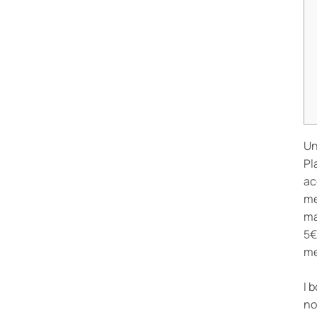
Un
Pl
ac
me
ma
5€
me
I 
no