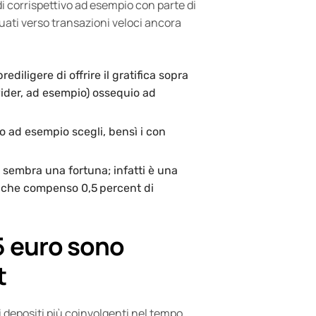
di corrispettivo ad esempio con parte di
uati verso transazioni veloci ancora
iligere di offrire il gratifica sopra
ovider, ad esempio) ossequio ad
o ad esempio scegli, bensì i con
s” sembra una fortuna; infatti è una
t che compenso 0,5 percent di
5 euro sono
t
 depositi più coinvolgenti nel tempo.