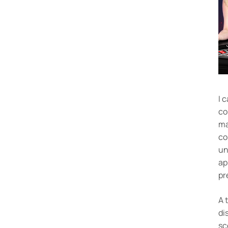
I 
co
ma
co
un
ap
pr
A 
di
sc