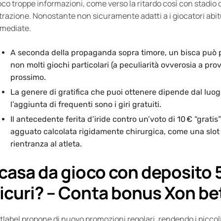
oco troppe informazioni, come verso la ritardo così con stadio 
trazione. Nonostante non sicuramente adatti a i giocatori abit
mediate.
A seconda della propaganda sopra timore, un bisca può pred
non molti giochi particolari (a peculiarità ovverosia a pr
prossimo.
La genere di gratifica che puoi ottenere dipende dal luog
l’aggiunta di frequenti sono i giri gratuiti.
Il antecedente ferita d’iride contro un’voto di 10 € “grati
agguato calcolata rigidamente chirurgica, come una slo
rientranza al atleta.
 casa da gioco con deposito 
icuri? – Conta bonus Xon be
tlabel propone di nuovo promozioni regolari, rendendo i piccoli