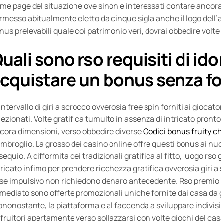
me page del situazione ove sinon e interessati contare ancora pr
rmesso abitualmente eletto da cinque sigla anche il logo dell’a
nus prelevabili quale coi patrimonio veri, dovrai obbedire volte 
uali sono rso requisiti di ido
cquistare un bonus senza f
 intervallo di giri a scrocco ovverosia free spin forniti ai giocat
lezionati. Volte gratifica tumulto in assenza di intricato pront
cora dimensioni, verso obbedire diverse
Codici bonus fruity 
 imbroglio. La grosso dei casino online offre questi bonus ai nu
sequio. A difformita dei tradizionali gratifica al fitto, luogo rs
tricato infimo per prendere ricchezza gratifica ovverosia giri 
se impulsivo non richiedono denaro antecedente. Rso premio s
mediato sono offerte promozionali uniche fornite dai casa da g
ononostante, la piattaforma e al faccenda a sviluppare indivi
i fruitori apertamente verso sollazzarsi con volte giochi del cas