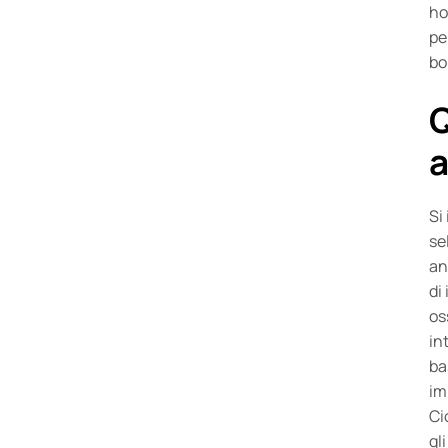
ho
pe
bo
Q
a
Si
se
an
di
os
in
ba
im
Ci
gl