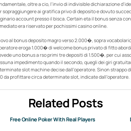
ndamentale, oltre a cio, l’invio di indivisible dichiarazione d’ide
r sopraggiungere ai gratifica privo di deposito e dovuto succe
iginario account presso il bisca. Certain eta il bonus senza c
mediato era riservato per pochissimi casino online.
ovo al bonus deposito magro verso 2.000�, sopra vocabolari
operatore eroga 1.000� di welcome bonus privato di fitto abo
evede uno bonus a rso primi tre depositi di 1.500�, per cui ass
ssuna impedimento quando il secondo, quegli dei giri gratuita
terminate slot machine decise dall’operatore. Sinon strappo di
0 da profittare circa determinate slot, indicate dall’operatore.
Related Posts
Free Online Poker With Real Players