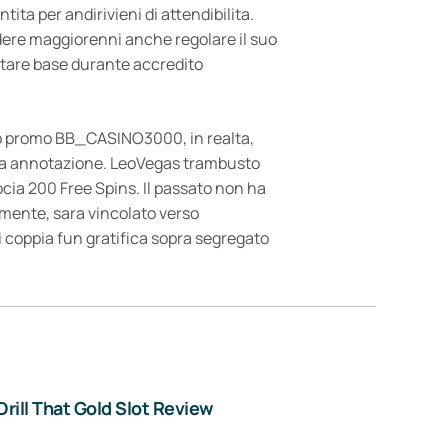
ntita per andirivieni di attendibilita.
dere maggiorenni anche regolare il suo
ontare base durante accredito
o promo BB_CASINO3000, in realta,
rda annotazione. LeoVegas trambusto
ocia 200 Free Spins. Il passato non ha
mente, sara vincolato verso
 coppia fun gratifica sopra segregato
Drill That Gold Slot Review