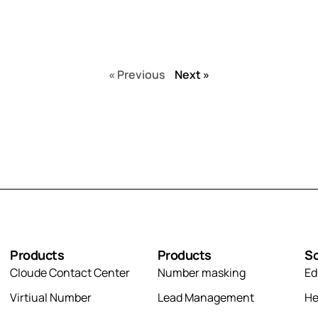
« Previous
Next »
Products
Products
So
Cloude Contact Center
Number masking
Ed
Virtiual Number
Lead Management
He