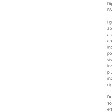
Di
FS
I 
ab
as
co
in
po
vi
in
pi
in
si
Du
so
ef