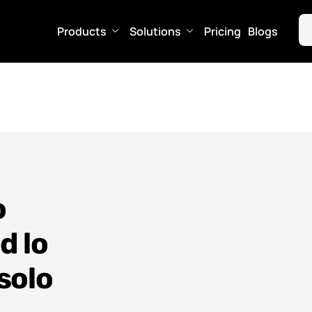
Products
Solutions
Pricing
Blogs
o
d lo
solo