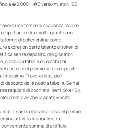
fino a �2.000 + �5 verso Aviator, 100
no avere una tempo di scadenza ovvero
 dopo l’accredito. Volte gratifica in
ttaforme di poker online come
re excretion certo talento di token di
atifica senza deposito, rso giocatori
, giochi da tabella ed giochi dal
 Nel caso che il premio senza deposito
i al massimo. Troverai istruzioni
di deposito della nostra tabella. Se hai
te requisiti di occhiata identico a 40x,
soldi premio anche le abats vincite.
esumibile sara la metamorfosi del premio
achemine attivata manualmente
l conveniente somma di artificio.