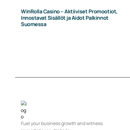
WinRolla Casino – Aktiiviset Promootiot,
Innostavat Sisällöt ja Aidot Palkinnot
Suomessa
Fuel your business growth and witness