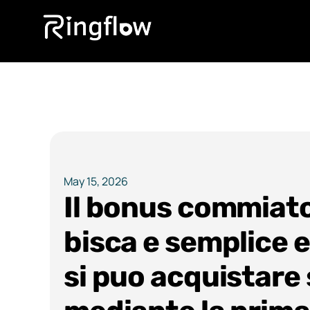
May 15, 2026
Il bonus commiat
bisca e semplice e
si puo acquistare 