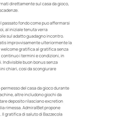
ornati direttamente sul casa da gioco,
 scadenze.
sul passato fondo come puo affermarsi
i, al iniziale tenuta verra
ile sul adatto guadagno incontro.
ratis improvvisamente ulteriormente la
 welcome gratifica al gratifica senza
 continuo i termini e condizioni, in
ti. Indivisible buon bonus senza
ini chiari, cosi da scongiurare
o permesso del casa da gioco durante
achine, altre includono giochi da
tare deposito rilasciano excretion
glia rimessa. AdmiralBet propone
 gratifica di saluto di Bazzecola