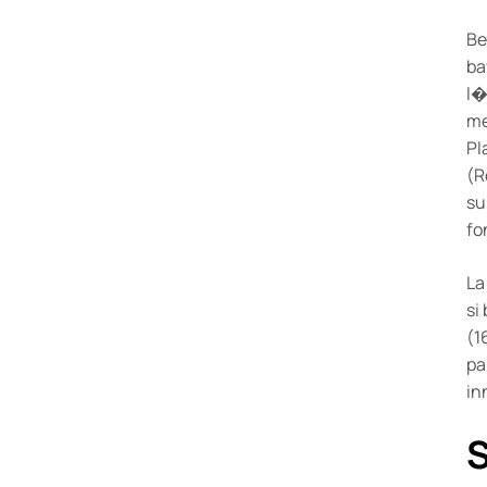
Be
ba
l�
me
Pl
(R
su
fo
La
si
(1
pa
in
S