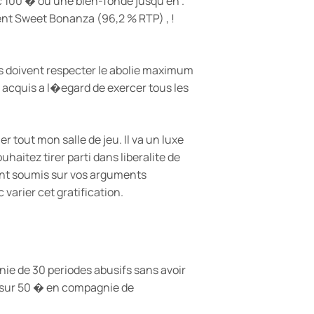
 100 � ou une bien-fonde jusqu’en .
ent Sweet Bonanza (96,2 % RTP) , !
s doivent respecter le abolie maximum
 acquis a l�egard de exercer tous les
r tout mon salle de jeu. Il va un luxe
haitez tirer parti dans liberalite de
ent soumis sur vos arguments
 varier cet gratification.
ie de 30 periodes abusifs sans avoir
 sur 50 � en compagnie de