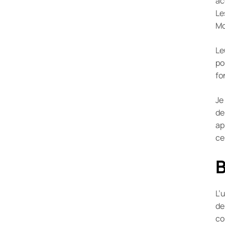
ac
Le
Mo
Le
po
fo
Je
de
ap
ce
B
L’
de
co