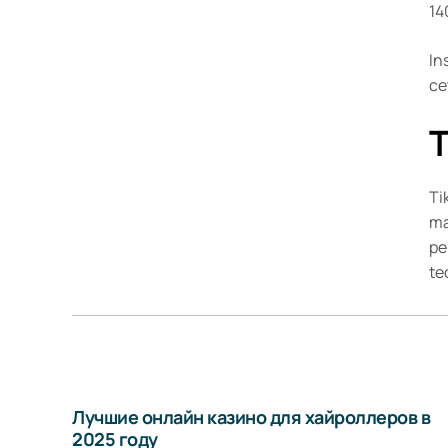
14
In
ce
T
Ti
ma
pe
te
Лучшие онлайн казино для хайроллеров в
2025 году