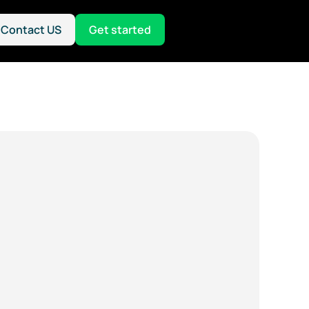
Contact US
Get started