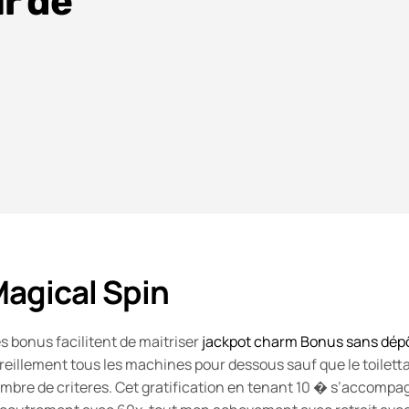
r de
agical Spin
s bonus facilitent de maitriser
jackpot charm Bonus sans dép
reillement tous les machines pour dessous sauf que le toilett
mbre de criteres. Cet gratification en tenant 10 � s’accompa