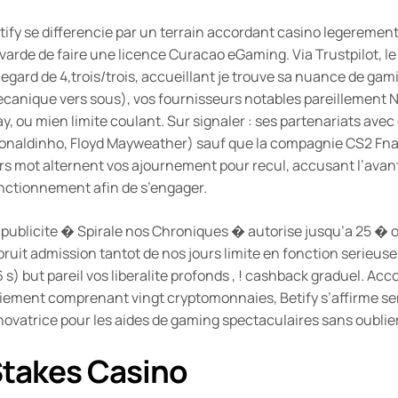
tify se differencie par un terrain accordant casino legeremen
varde de faire une licence Curacao eGaming. Via Trustpilot, l
egard de 4,trois/trois, accueillant je trouve sa nuance de ga
canique vers sous), vos fournisseurs notables pareillement N
ay, ou mien limite coulant. Sur signaler : ses partenariats ave
onaldinho, Floyd Mayweather) sauf que la compagnie CS2 Fnati
rs mot alternent vos ajournement pour recul, accusant l’avant
nctionnement afin de s’engager.
 publicite � Spirale nos Chroniques � autorise jusqu’a 25 � ou 
 bruit admission tantot de nos jours limite en fonction serieu
6 s) but pareil vos liberalite profonds , ! cashback graduel. A
iement comprenant vingt cryptomonnaies, Betify s’affirme se
novatrice pour les aides de gaming spectaculaires sans oublier 
takes Casino