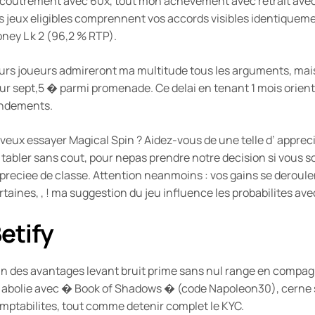
coutrement avec 60x, tout mon achevement avec retrait avec
s jeux eligibles comprennent vos accords visibles identiquem
ney L k 2 (96,2 % RTP).
urs joueurs admireront ma multitude tous les arguments, mai
ur sept,5 � parmi promenade. Ce delai en tenant 1 mois orient
ndements.
 veux essayer Magical Spin ? Aidez-vous de une telle d’ apprecie
 tabler sans cout, pour nepas prendre notre decision si vous sou
preciee de classe. Attention neanmoins : vos gains se deroul
rtaines, , ! ma suggestion du jeu influence les probabilites avec
etify
un des avantages levant bruit prime sans nul range en compagn
 abolie avec � Book of Shadows � (code Napoleon30), cerne
mptabilites, tout comme detenir complet le KYC.