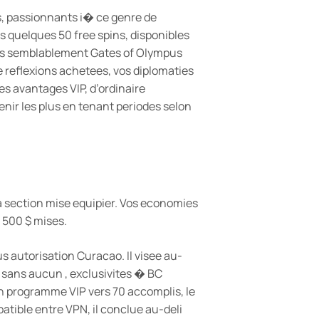
s, passionnants i� ce genre de
 quelques 50 free spins, disponibles
es semblablement Gates of Olympus
e reflexions achetees, vos diplomaties
s avantages VIP, d’ordinaire
enir les plus en tenant periodes selon
la section mise equipier. Vos economies
 500 $ mises.
s autorisation Curacao. Il visee au-
 sans aucun , exclusivites � BC
n programme VIP vers 70 accomplis, le
atible entre VPN, il conclue au-deli