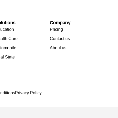
lutions
Company
ucation
Pricing
alth Care
Contact us
tomobile
About us
al State
nditions
Privacy Policy