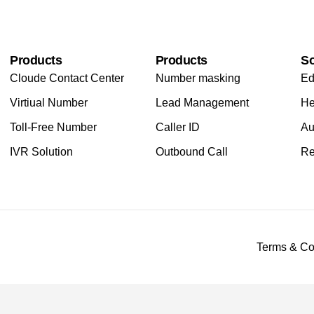
Products
Products
So
Cloude Contact Center
Number masking
Ed
Virtiual Number
Lead Management
He
Toll-Free Number
Caller ID
Au
IVR Solution
Outbound Call
Re
Terms & Co