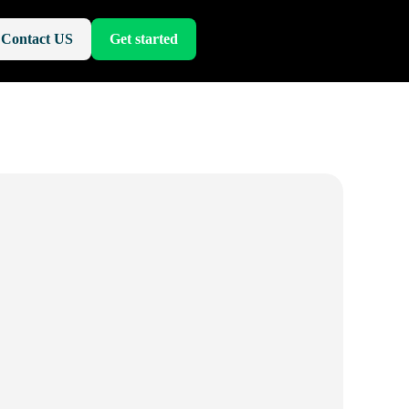
Contact US
Get started