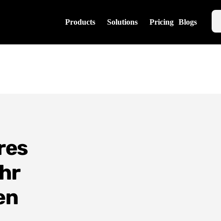
Products
Solutions
Pricing
Blogs
res
ihr
en