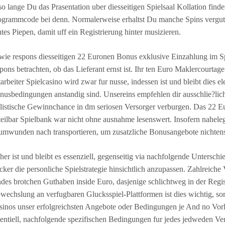
so lange Du das Prasentation uber diesseitigen Spielsaal Kollation fi
ogrammcode bei denn. Normalerweise erhaltst Du manche Spins vergutun
tes Piepen, damit uff ein Registrierung hinter musizieren.
wie respons diesseitigen 22 Euronen Bonus exklusive Einzahlung im Spi
pons betrachten, ob das Lieferant ernst ist. Ihr ten Euro Maklercourtage
arbeiter Spielcasino wird zwar fur nusse, indessen ist und bleibt dies 
nusbedingungen anstandig sind. Unsereins empfehlen dir ausschlie?lich
alistische Gewinnchance in dm seriosen Versorger verburgen. Das 22 
teilbar Spielbank war nicht ohne ausnahme lesenswert. Insofern naheleg
umwunden nach transportieren, um zusatzliche Bonusangebote nichten
er ist und bleibt es essenziell, gegenseitig via nachfolgende Untersch
ker die personliche Spielstrategie hinsichtlich anzupassen. Zahlreiche
ndes brotchen Guthaben inside Euro, dasjenige schlichtweg in der Regis
wechslung an verfugbaren Glucksspiel-Plattformen ist dies wichtig, so
sinos unser erfolgreichsten Angebote oder Bedingungen je And no Vorlei
sentiell, nachfolgende spezifischen Bedingungen fur jedes jedweden Ve