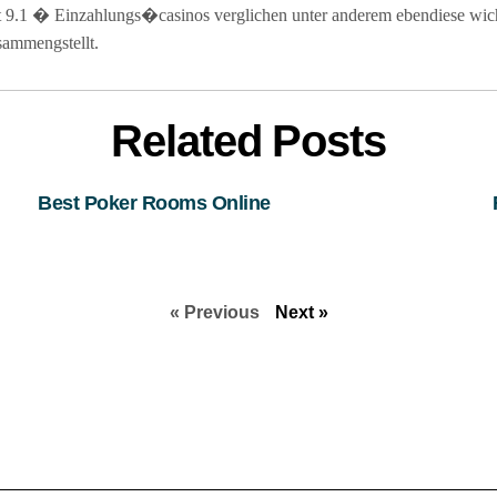
t 9.1 � Einzahlungs�casinos verglichen unter anderem ebendiese wicht
sammengstellt.
Related Posts
Best Poker Rooms Online
« Previous
Next »