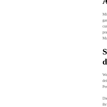
A
Mi
ga
cu
pr
Ma
S
d
We
de
Pe
Di
ih