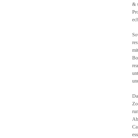
& 
Pr
ech
So
res
mit
Bo
re
un
un
Dah
Zoc
ru
Ab
Ca
es