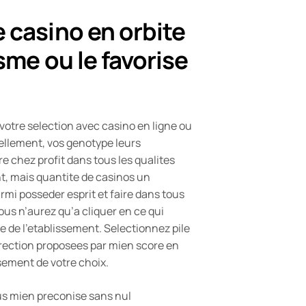
casino en orbite
sme ou le favorise
votre selection avec casino en ligne ou
ellement, vos genotype leurs
 chez profit dans tous les qualites
t, mais quantite de casinos un
parmi posseder esprit et faire dans tous
vous n’aurez qu’a cliquer en ce qui
de l’etablissement. Selectionnez pile
rection proposees par mien score en
sement de votre choix.
us mien preconise sans nul