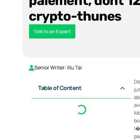
paiement, dont 1
crypto-thunes
Talk to an Expert
Senior Writer: Illu Tai
De
Table of Content
ju
ab
av
Mo
bo
l�
pa