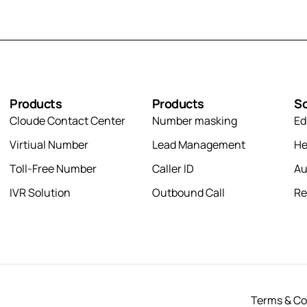
Products
Products
So
Cloude Contact Center
Number masking
Ed
Virtiual Number
Lead Management
He
Toll-Free Number
Caller ID
Au
IVR Solution
Outbound Call
Re
Terms & Co