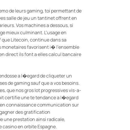
 demo de leurs gaming, toi permettant de
s salle de jeu un tantinet offrent en
parieurs. Vos machines a dessous, si
ge mieux culminant. L’usage en
que Litecoin, continue dans sa
ts monetaires favorisent i� l’ensemble
direct ils font a elles calcul bancaire
endosse a l�egard de cliqueter un
ses de gaming sauf que a vos besoins.
res, que nos gros lot progressives vis-a-
it certifie une te tendance a l�egard
e mien connaissance communication sur
gagner des gratification
 une prestation ainsi radicale,
e casino en orbite Espagne.