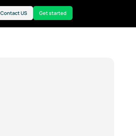
Contact US
Get started