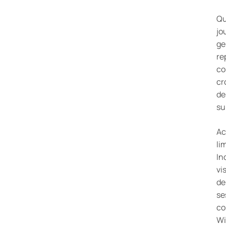
Qu
jo
ge
re
co
cr
de
su
Ac
li
In
vi
de
se
co
Wi