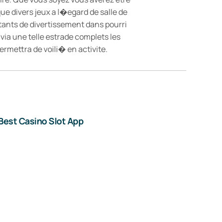
 que divers jeux a l�egard de salle de
stants de divertissement dans pourri
via une telle estrade complets les
ermettra de voili� en activite.
Best Casino Slot App