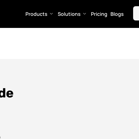
Products
Solutions
Pricing
Blogs
de