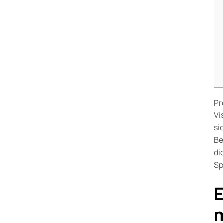
Pr
Vi
si
Be
di
Sp
E
m