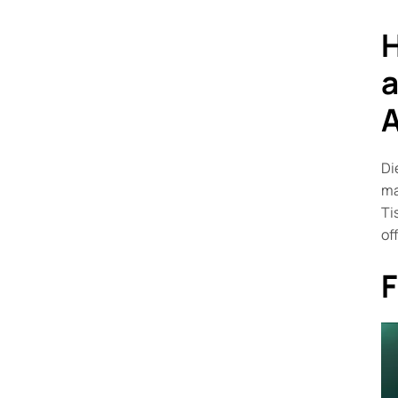
H
a
Di
ma
Ti
of
F