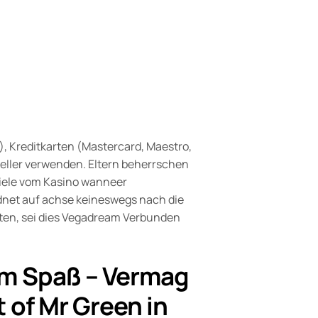
), Kreditkarten (Mastercard, Maestro,
teller verwenden. Eltern beherrschen
piele vom Kasino wanneer
dnet auf achse keineswegs nach die
en, sei dies Vegadream Verbunden
um Spaß – Vermag
t of Mr Green in