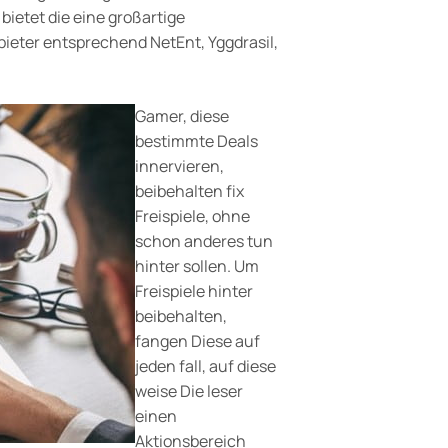
bietet die eine großartige
bieter entsprechend NetEnt, Yggdrasil,
Gamer, diese
bestimmte Deals
innervieren,
beibehalten fix
Freispiele, ohne
schon anderes tun
hinter sollen. Um
Freispiele hinter
beibehalten,
fangen Diese auf
jeden fall, auf diese
weise Die leser
einen
Aktionsbereich