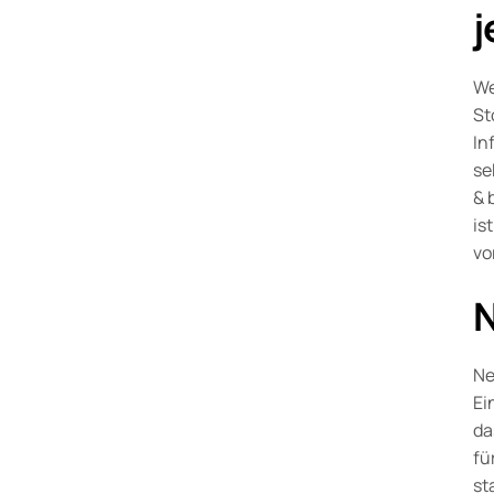
j
We
St
In
se
& 
is
vo
N
Ne
Ei
da
fü
st