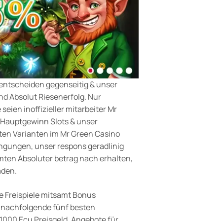
 entscheiden gegenseitig & unser
und Absolut Riesenerfolg. Nur
eien inoffizieller mitarbeiter Mr
 Hauptgewinn Slots & unser
ten Varianten im Mr Green Casino
ngungen, unser respons geradlinig
mten Absoluter betrag nach erhalten,
aden.
se Freispiele mitsamt Bonus
n nachfolgende fünf besten
 1000 Ecu Preisgeld. Angebote für