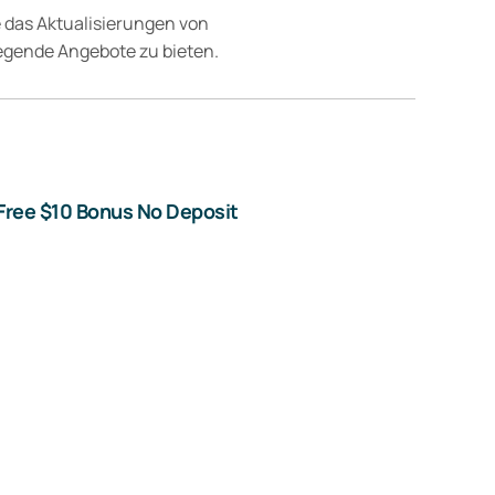
e das Aktualisierungen von
egende Angebote zu bieten.
Free $10 Bonus No Deposit