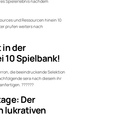
res Spielerlebnis nachdem
sources und Ressourcen hinein 10
ter prufen weiters nach
 in der
i 10 Spielbank!
rron, die beeindruckende Selektion
achfolgende sera nach diesem ihr
anfertigen. ??????
tage: Der
 lukrativen