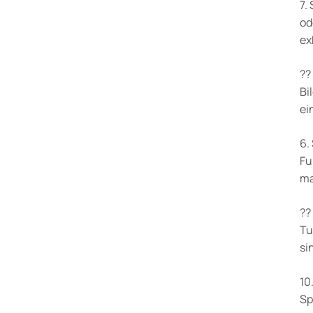
7.
od
ex
??
Bi
ei
6.
Fu
ma
??
Tu
si
10
Sp