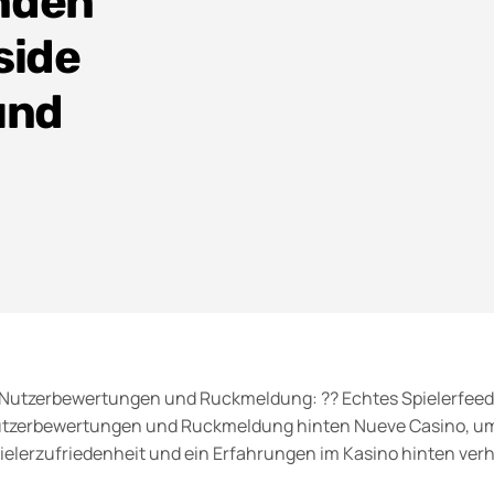
nden
side
und
 Nutzerbewertungen und Ruckmeldung: ?? Echtes Spielerfe
tzerbewertungen und Ruckmeldung hinten Nueve Casino, um de
ielerzufriedenheit und ein Erfahrungen im Kasino hinten verh