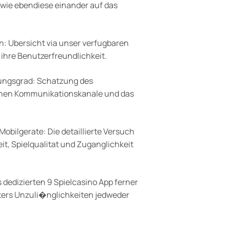
s wie ebendiese einander auf das
: Ubersicht via unser verfugbaren
ihre Benutzerfreundlichkeit.
rkungsgrad: Schatzung des
denen Kommunikationskanale und das
Mobilgerate: Die detaillierte Versuch
eit, Spielqualitat und Zuganglichkeit
 dedizierten 9 Spielcasino App ferner
ters Unzuli�nglichkeiten jedweder