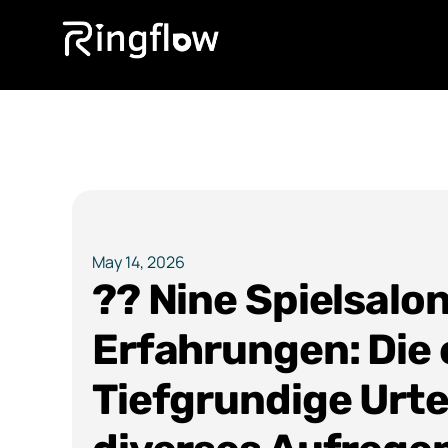
May 14, 2026
?? Nine Spielsalo
Erfahrungen: Die 
Tiefgrundige Urte