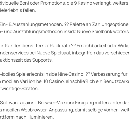
dividuelle Boni oder Promotions, die 9 Kasino verlangt, weiter
ielerlebnis fallen.
 Ein- & Auszahlungsmethoden: ?? Palette an Zahlungsoptionen
n- und Auszahlungsmethoden inside Nueve Spielbank weiters 
ur. Kundendienst ferner Ruckhalt: ?? Erreichbarkeit oder Wi
ndenservices bei Nueve Spielsaal, inbegriffen das verschie
aktionszeit des Supports.
 Mobiles Spielerlebnis inside Nine Casino: ?? Verbesserung fur 
n mobilen Vari ion bei 10 Casino, einschlie?lich ein Benutzbark
f wichtige Geraten.
 Software against. Browser-Version: Einigung mitten unter das
s mobilen Webbrowser-Anpassung, damit selbige Vorher- wei
attform nach illuminieren.