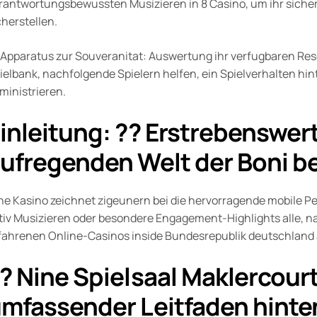
rantwortungsbewussten Musizieren in 8 Casino, um ihr siche
cherstellen.
 Apparatus zur Souveranitat: Auswertung ihr verfugbaren Re
ielbank, nachfolgende Spielern helfen, ein Spielverhalten hin
ministrieren.
inleitung: ?? Erstrebenswert
ufregenden Welt der Boni be
ne Kasino zeichnet zigeunern bei die hervorragende mobile Pe
tiv Musizieren oder besondere Engagement-Highlights alle, n
fahrenen Online-Casinos inside Bundesrepublik deutschland 
? Nine Spielsaal Maklercour
mfassender Leitfaden hinten