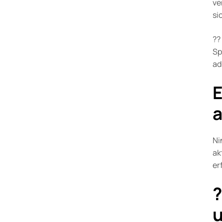
ve
si
??
Sp
ad
E
a
Ni
ak
er
?
u