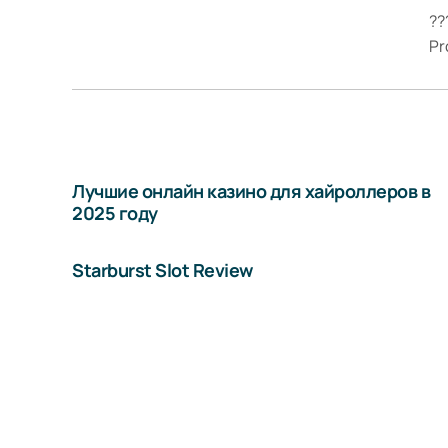
??
Pr
Лучшие онлайн казино для хайроллеров в
2025 году
Starburst Slot Review