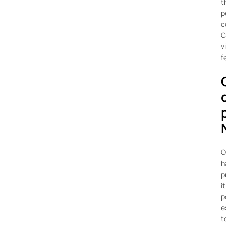
t
p
c
C
v
f
O
h
p
i
p
e
t