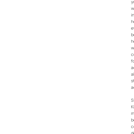
y
w
i
h
e
b
h
w
c
f
a
a
s
a
S
K
m
b
c
d