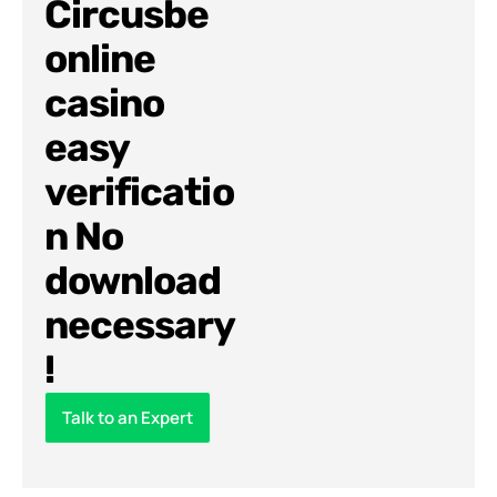
Circusbe
online
casino
easy
verificatio
n No
download
necessary
!
Talk to an Expert