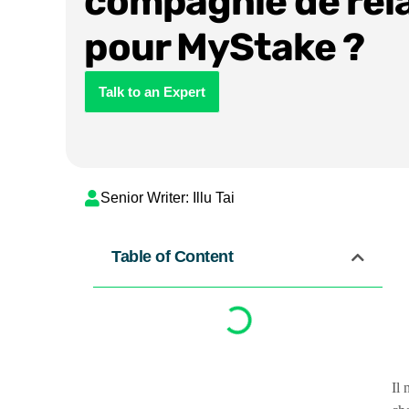
compagnie de rel
pour MyStake ?
Talk to an Expert
Senior Writer: Illu Tai
Table of Content
Il 