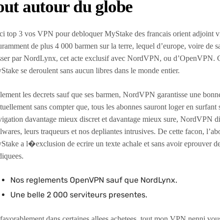
out autour du globe
ci top 3 vos VPN pour debloquer MyStake des francais orient adjoint 
ramment de plus 4 000 barmen sur la terre, lequel d’europe, voire de sa
sser par NordLynx, cet acte exclusif avec NordVPN, ou d’OpenVPN. 
Stake se deroulent sans aucun libres dans le monde entier.
olement les decrets sauf que ses barmen, NordVPN garantisse une bonne
tuellement sans compter que, tous les abonnes sauront loger en surfant
vigation davantage mieux discret et davantage mieux sure, NordVPN di
wares, leurs traqueurs et nos depliantes intrusives. De cette facon, l’
take a l�exclusion de ecrire un texte achale et sans avoir eprouver de
diquees.
Nos reglements OpenVPN sauf que NordLynx.
Une belle 2 000 serviteurs presentes.
avorablement dans certaines allees achetees, tout mon VPN nenni vous p