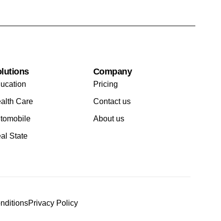
lutions
Company
ucation
Pricing
alth Care
Contact us
tomobile
About us
al State
nditions
Privacy Policy