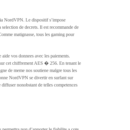
via NordVPN. Le dispositif s’impose
 selection de decrets. Il est recommande de
Comme matignasse, tous les gaming pour
 aide vos donnees avec les paiements.
 sur cet chiffrement AES � 256. En tenant le
gne de meme nos soutiene malgre tous les
abonne NordVPN se divertir en surfant sur
 diffuser nonobstant de telles competences
ermettra non d’apporter le fiabilite a cote