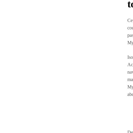
t
Ce
cou
pa
My
Is
Ac
na
mal
MyS
ab
Def