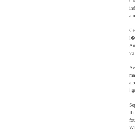
che
ind
am
Ces
l�e
Ain
va 
Ava
ma
alo
lig
Sep
Il 
fo
Wi