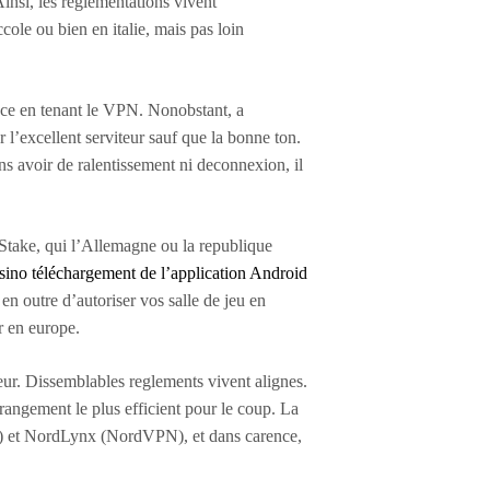
Ainsi, les reglementations vivent
ole ou bien en italie, mais pas loin
ance en tenant le VPN. Nonobstant, a
r l’excellent serviteur sauf que la bonne ton.
ns avoir de ralentissement ni deconnexion, il
yStake, qui l’Allemagne ou la republique
sino téléchargement de l’application Android
 en outre d’autoriser vos salle de jeu en
r en europe.
veur. Dissemblables reglements vivent alignes.
rangement le plus efficient pour le coup. La
N) et NordLynx (NordVPN), et dans carence,