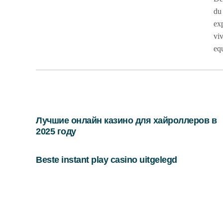
du 
exp
viv
equ
Лучшие онлайн казино для хайроллеров в
2025 году
Beste instant play casino uitgelegd