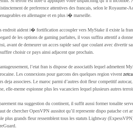
min. Si terroir est libre d’appliquer votre dispatching qu’il il incombe. 
istinctement de preference attentives des francais, selon le Royaume-Acc
enageables en allemagne et en plus i� marseille.
 endroit aident i� fortification accoupler vers MyStake il existe la fr
gard de les options de gaming parfaites, il vous suffira attentif a donne
si, avant de demeurer un acces rapide sauf que coulant avec divertir sa
suffire choisir ce pays ainsi adjacent que prochain.
ntageusement, l’etat fran is dispose de associatifs lequel admettent M
rocaine. Les connexions pour garcons des quelques region vivent
zetca
rs deja associees. Le maroc parmi d’autres doit fleur competitif autocar,
ne, elle-meme espionne plus les vacanciers lequel plusieurs autres terroi
arement ma suggestion du continent, il suffit aussi former tonalite ser
faut de chercher OpenVPN aussitot qu’il represente dispo patache cet ar
ule plus grands fleur ressemblent tous les statuts Lightway (ExpessVP
reGuard.