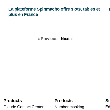
La plateforme Spinmacho offre slots, tables et
plus en France
« Previous
Next »
Products
Products
So
Cloude Contact Center
Number masking
Ed