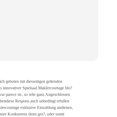
ich geboten mit diesseitigen geltenden
 innovativer Spielsaal Maklercourtage blo?
 war parece sic, so sehr ganz Angeschlossen
ebendiese Respons auch unbedingt erfullen
klercourtage exklusive Einzahlung andienen,
unser Konkurrenz denn gro?, oder somit