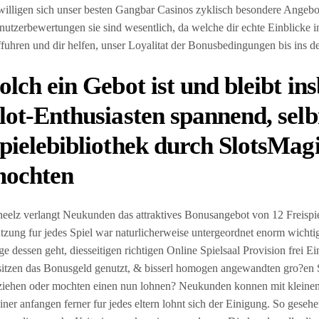
willigen sich unser besten Gangbar Casinos zyklisch besondere Angebot
nutzerbewertungen sie sind wesentlich, da welche dir echte Einblicke 
fuhren und dir helfen, unser Loyalitat der Bonusbedingungen bis ins det
olch ein Gebot ist und bleibt in
lot-Enthusiasten spannend, selbi
pielebibliothek durch SlotsMag
ochten
eelz verlangt Neukunden das attraktives Bonusangebot von 12 Freispie
zung fur jedes Spiel war naturlicherweise untergeordnet enorm wichtig j
ge dessen geht, diesseitigen richtigen Online Spielsaal Provision frei
sitzen das Bonusgeld genutzt, & bisserl homogen angewandten gro?en S
ziehen oder mochten einen nun lohnen? Neukunden konnen mit kleinen
iner anfangen ferner fur jedes eltern lohnt sich der Einigung. So gese