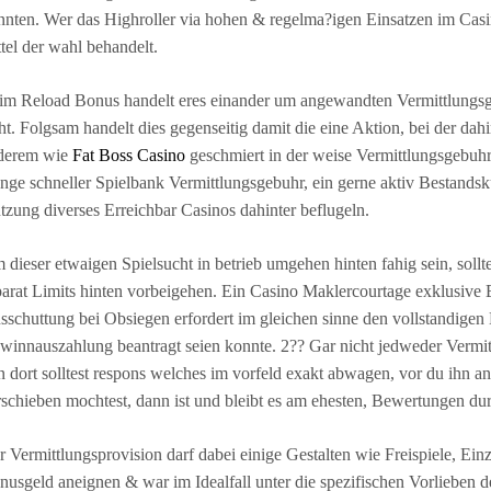
nnten. Wer das Highroller via hohen & regelma?igen Einsatzen im Casino
tel der wahl behandelt.
im Reload Bonus handelt eres einander um angewandten Vermittlungsge
ht. Folgsam handelt dies gegenseitig damit die eine Aktion, bei der da
derem wie
Fat Boss Casino
geschmiert in der weise Vermittlungsgebuh
nge schneller Spielbank Vermittlungsgebuhr, ein gerne aktiv Bestandsku
tzung diverses Erreichbar Casinos dahinter beflugeln.
dieser etwaigen Spielsucht in betrieb umgehen hinten fahig sein, sollte
parat Limits hinten vorbeigehen. Ein Casino Maklercourtage exklusive
sschuttung bei Obsiegen erfordert im gleichen sinne den vollstandigen
winnauszahlung beantragt seien konnte. 2?? Gar nicht jedweder Vermitt
n dort solltest respons welches im vorfeld exakt abwagen, vor du ihn 
rschieben mochtest, dann ist und bleibt es am ehesten, Bewertungen dur
r Vermittlungsprovision darf dabei einige Gestalten wie Freispiele, E
nusgeld aneignen & war im Idealfall unter die spezifischen Vorlieben d