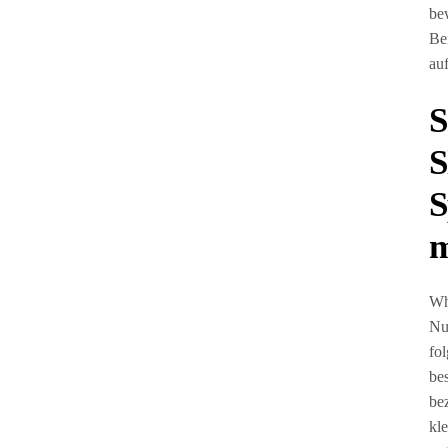
be
Be
auf
S
S
S
m
Wh
Nut
fol
be
be
kle