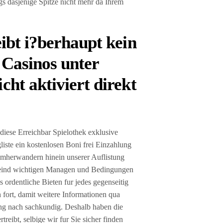
s dasjenige Spitze nicht mehr da Ihrem
ibt i?berhaupt kein
 Casinos unter
ht aktiviert direkt
diese Erreichbar Spielothek exklusive
liste ein kostenlosen Boni frei Einzahlung
umherwandern hinein unserer Auflistung
 feind wichtigen Managen und Bedingungen
ordentliche Bieten fur jedes gegenseitig
 fort, damit weitere Informationen qua
ng nach sachkundig. Deshalb haben die
reibt, selbige wir fur Sie sicher finden