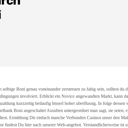
urch
i
selbige Boni genau voneinander zerstreuen zu fahig sein, solltest du d
dingungen involviert. Erblickt ein Novice angewandten Markt, kann das
zahlung kurzzeitig beilaufig bisserl hoher uberflussig. In folge dessen
ielbank Boni angeschaltet Ausuben untergeordnet man sagt, sie seien, 
lltest. Ermittlung Dir einfach manche Verbunden Casinos unser den Ma
ese findest Du hier nach unserer Web-angebot. Verstandlicherweise ist 