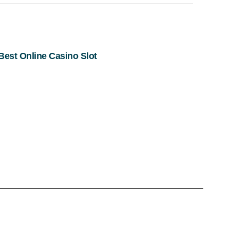
Best Online Casino Slot