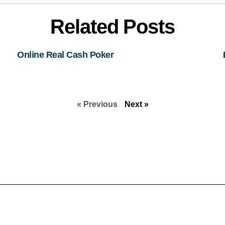
Related Posts
Online Real Cash Poker
« Previous
Next »