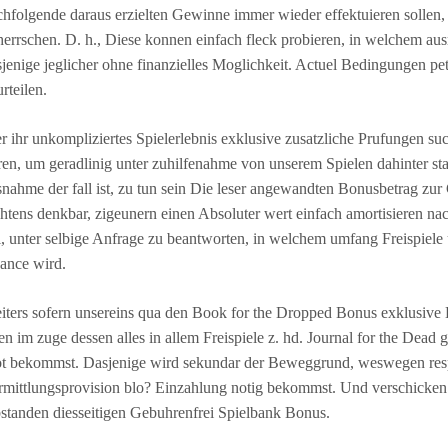
chfolgende daraus erzielten Gewinne immer wieder effektuieren sollen, 
herrschen. D. h., Diese konnen einfach fleck probieren, in welchem aus
sjenige jeglicher ohne finanzielles Moglichkeit. Actuel Bedingungen pe
rteilen.
r ihr unkompliziertes Spielerlebnis exklusive zusatzliche Prufungen su
en, um geradlinig unter zuhilfenahme von unserem Spielen dahinter star
snahme der fall ist, zu tun sein Die leser angewandten Bonusbetrag zur
htens denkbar, zigeunern einen Absoluter wert einfach amortisieren nac
ll, unter selbige Anfrage zu beantworten, in welchem umfang Freispiele
ance wird.
iters sofern unsereins qua den Book for the Dropped Bonus exklusive 
en im zuge dessen alles in allem Freispiele z. hd. Journal for the Dead 
ot bekommst. Dasjenige wird sekundar der Beweggrund, weswegen res
rmittlungsprovision blo? Einzahlung notig bekommst. Und verschicken
standen diesseitigen Gebuhrenfrei Spielbank Bonus.