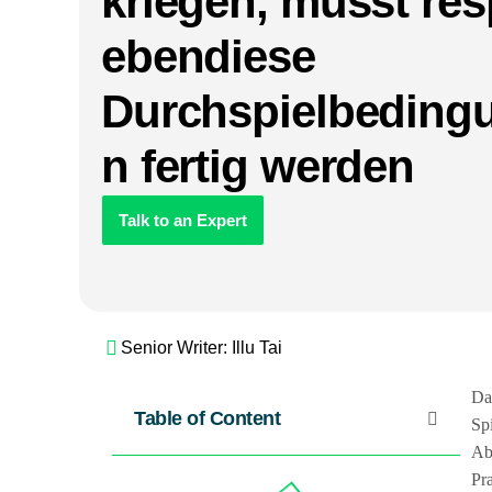
kriegen, musst re
ebendiese
Durchspielbeding
n fertig werden
Talk to an Expert
Senior Writer: Illu Tai
Da
Table of Content
Sp
Ab
Pr