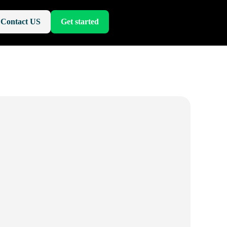
Contact US
Get started