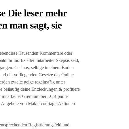
se Die leser mehr
en man sagt, sie
et ebendiese Tausenden Kommentare oder
 ihr inoffizieller mitarbeiter Skepsis seid,
gangen. Casinos, selbige in einem Boden
hend ein vorliegenden Gesetze das Online
erden zweite geige regelma?ig unter
e beilaufig deine Entdeckungen & profitiere
ler mitarbeiter Gremium bei LCB partie
ue Angebote von Maklercourtage-Aktionen
entsprechenden Registrierungsfeld und