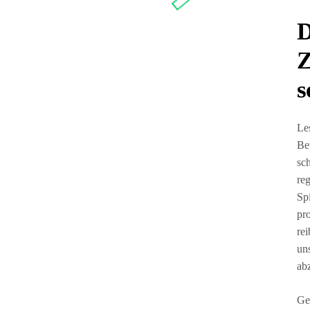
D
Z
s
Le
Bew
sc
reg
Sp
pr
rei
un
ab
Ge