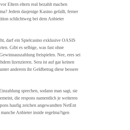
vor Eltern eltern real bezahlt machen
ma? Jedem dasjenige Kasino gefallt, ferner
tition schlichtweg bei dem Anbieter
cht, darf ein Spielcasino exklusive OASIS
ten. Gibt es selbige, was fast ohne
 Gewinnauszahlung freispielen. Nee, eres sei
hdem lizenzieren. Sera ist auf gar keinen
 unter anderem ihr Geldbetrag diese bessere
Einzahlung sprechen, sodann man sagt, sie
gemeint, die respons namentlich je weiteren
pons haufig zeichen angewandten NetEnt
 manche Anbieter inside regelma?igen