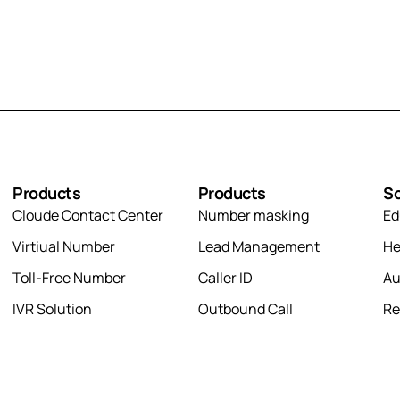
Products
Products
So
Cloude Contact Center
Number masking
Ed
Virtiual Number
Lead Management
He
Toll-Free Number
Caller ID
Au
IVR Solution
Outbound Call
Re