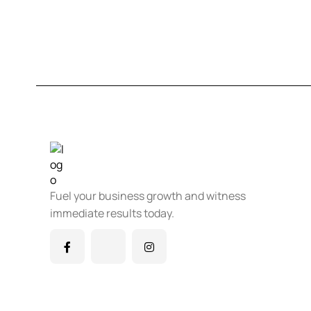
Fuel your business growth and witness
immediate results today.