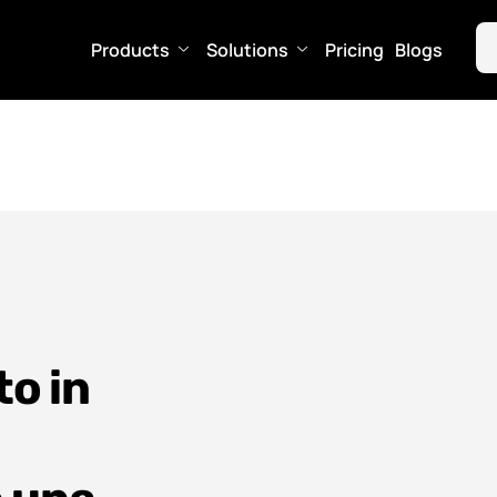
Products
Solutions
Pricing
Blogs
to in