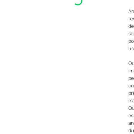
An
te
de
so
po
us
Qu
im
pe
co
pr
rs
Qu
es
an
di