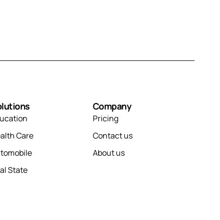
lutions
Company
ucation
Pricing
alth Care
Contact us
tomobile
About us
al State