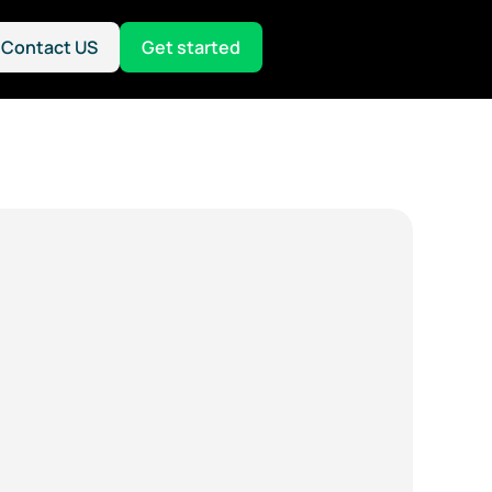
Contact US
Get started