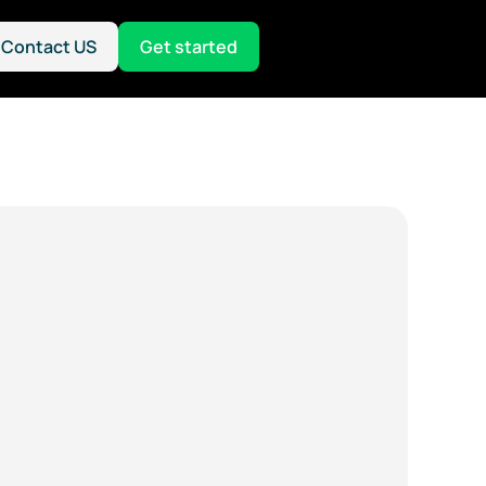
Contact US
Get started