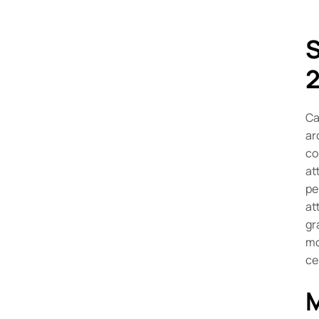
S
2
Ca
ar
co
at
pe
at
gr
mo
ce
M