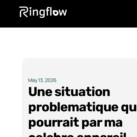
May 13, 2026
Une situation
problematique qu’
pourrait par ma