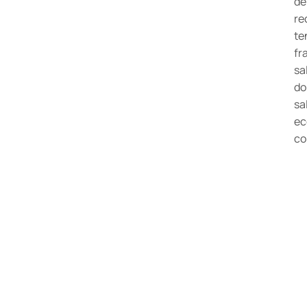
de
re
te
fr
sa
do
sa
ec
co