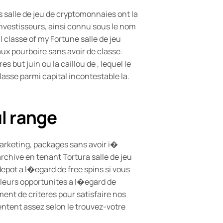
 salle de jeu de cryptomonnaies ont la
investisseurs, ainsi connu sous le nom
l classe of my Fortune salle de jeu
aux pourboire sans avoir de classe.
s but juin ou la caillou de , lequel le
lasse parmi capital incontestable la.
l range
 marketing, packages sans avoir i�
rchive en tenant Tortura salle de jeu
depot a l�egard de free spins si vous
 leurs opportunites a l�egard de
nt de criteres pour satisfaire nos
ntent assez selon le trouvez-votre