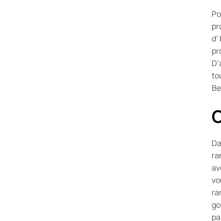
Po
pr
d’
pr
D’
to
Be
C
Da
ra
av
vo
ra
go
pa