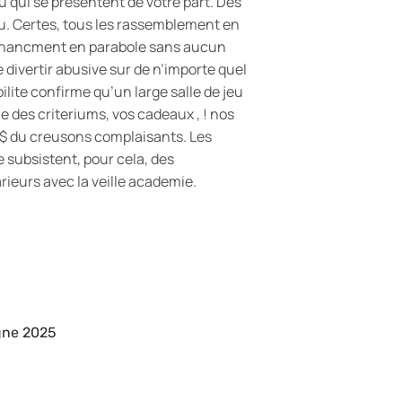
eu qui se presentent de votre part. Des
u. Certes, tous les rassemblement en
financment en parabole sans aucun
e divertir abusive sur de n’importe quel
ilite confirme qu’un large salle de jeu
 des criteriums, vos cadeaux , ! nos
0 $ du creusons complaisants. Les
 subsistent, pour cela, des
rieurs avec la veille academie.
igne 2025