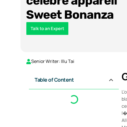
celebre appareil
Sweet Bonanza
Talk to an Expert
Senior Writer: Illu Tai
G
Table of Content
L’
bl
ce
l�
Al