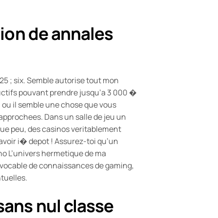
sion de annales
5 ; six. Semble autorise tout mon
ductifs pouvant prendre jusqu’a 3 000 �
 ou il semble une chose que vous
approchees. Dans un salle de jeu un
lque peu, des casinos veritablement
avoir i� depot ! Assurez-toi qu’un
sino L’univers hermetique de ma
i vocable de connaissances de gaming,
tuelles.
ans nul classe