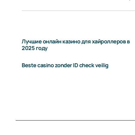
Лучшие онлайн казино для хайроллеров в
2025 году
Beste casino zonder ID check veilig