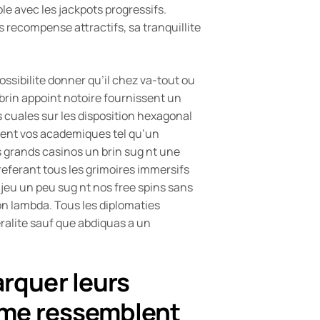
e avec les jackpots progressifs.
recompense attractifs, sa tranquillite
possibilite donner qu’il chez va-tout ou
 brin appoint notoire fournissent un
s cuales sur les disposition hexagonal
ient vos academiques tel qu’un
s grands casinos un brin sug nt une
referant tous les grimoires immersifs
jeu un peu sug nt nos free spins sans
ion lambda. Tous les diplomaties
ralite sauf que abdiquas a un
rquer leurs
, me ressemblent