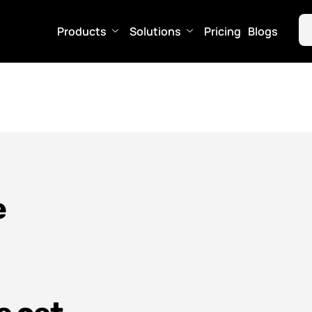
Products
Solutions
Pricing
Blogs
e