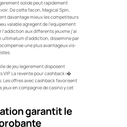
legerement solide peut rapidement
oir. De cette facon, Magical Spin,
ptent davantage mieux les competiteurs
e peu valable agregent de l’equipement
 l’addiction aux differents jeuxme j’ai
un ultimatum d’addiction, dissemine par
 recompense une plus avantageux vis-
istes.
alle de jeu legerement disposent
s VIP. La revente pour cashback i�
. Les offres avec cashback favorisent
s jeux en compagnie de casino y cet
cation garantit le
 probante