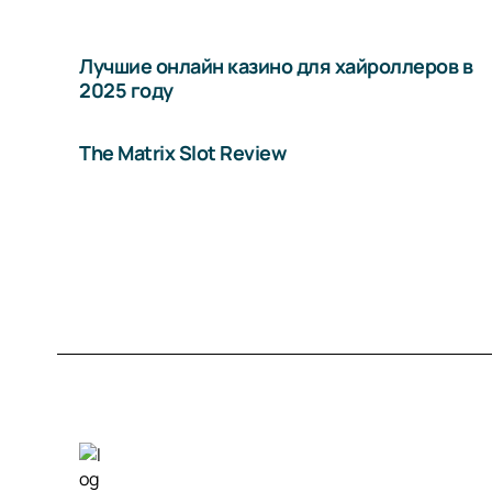
Лучшие онлайн казино для хайроллеров в
2025 году
The Matrix Slot Review