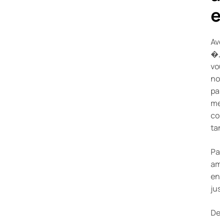
e
Av
�,
vo
no
pa
me
co
ta
Pa
am
en
ju
De