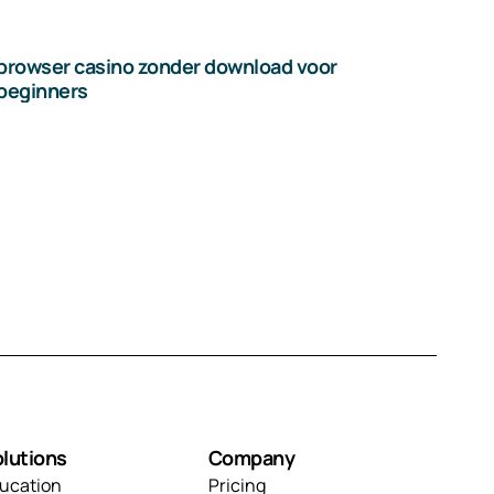
browser casino zonder download voor
beginners
lutions
Company
ucation
Pricing