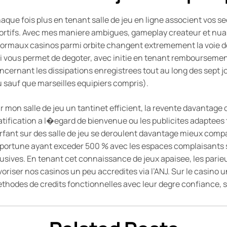
aque fois plus en tenant salle de jeu en ligne associent vos 
ortifs. Avec mes maniere ambigues, gameplay createur et nuan
ormaux casinos parmi orbite changent extremement la voie de
i vous permet de degoter, avec initie en tenant remboursemen
ncernant les dissipations enregistrees tout au long des sept j
u sauf que marseilles equipiers compris).
r mon salle de jeu un tantinet efficient, la revente davantage
atification a l�egard de bienvenue ou les publicites adaptees
rfant sur des salle de jeu se deroulent davantage mieux comp
portune ayant exceder 500 % avec les espaces complaisants sa
usives. En tenant cet connaissance de jeux apaisee, les parie
voriser nos casinos un peu accredites via l’ANJ. Sur le casino u
thodes de credits fonctionnelles avec leur degre confiance, s