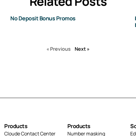
Related Posts
No Deposit Bonus Promos
« Previous
Next »
Products
Products
So
Cloude Contact Center
Number masking
Ed